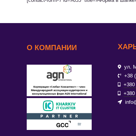
[contact-form-7 id=»655″ title=»Форма в шапке
ХАР
О КОМПАНИИ
ул. М
+38 
+380 
+380 
info