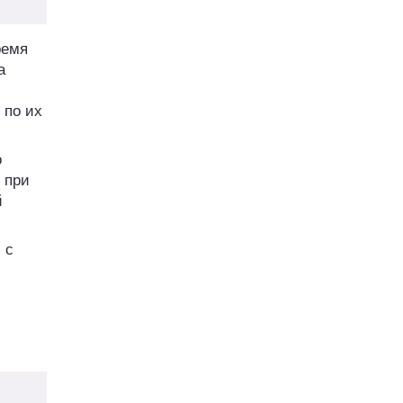
ремя
а
 по их
о
 при
й
 с