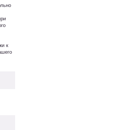
ельно
при
ого
ки к
ашего