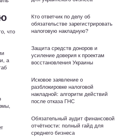
тать
ию
Кто ответчик по делу об
обязательстве зарегистрировать
налоговую накладную?
о, что
Защита средств доноров и
ми
усиление доверия к проектам
и, а
восстановления Украины
таб
Исковое заявление о
разблокировке налоговой
накладной: алгоритм действий
о
после отказа ГНС
рмы,
Обязательный аудит финансовой
отчётности: полный гайд для
ет
среднего бизнеса