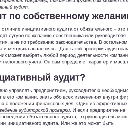
едприятия. Например, таким инструментом может с
вный аудит.
ит по собственному желан
 отличие инициативного аудита от обязательного – это т
одят сугубо по желанию собственника или руководителя
тия, а не по требованию законодательства. В остальном
а и методика аналогичны. Для такой проверки аудитора
ник может выбрать любой период деятельности компани
 налогового учета. Он сам определяет характер и масш
циативный аудит?
вно управлять предприятием, руководителю необходим
ит в его компании, знать обо всех изменениях внутри фи
ию о положении финансовых дел. Один из эффективных
ведение аудиторской проверки
. И если предприятие не
проведении обязательного аудита, то руководитель мож
ии инициативного аудита. Или же это может быть