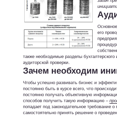
задач пр
инициати
Ауд
Основное
его пров
предприя
процедур
собствен
также необходимые разделы бухгалтерского и
аудиторской проверки.
Зачем необходим ини
Чтобы успешно развивать бизнес и эффекти
постоянно быть в курсе всего, что происход
постоянно получать объективную информац
способов получить такую информацию –
про
попадает под законодательное требование о 
самостоятельно принять решение о проведен