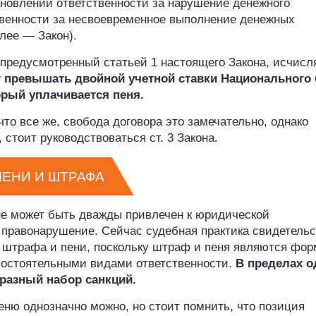
ановлении ответственности за нарушение денежного
твенности за несвоевременное выполнение денежных
алее — Закон).
и, предусмотренный статьей 1 настоящего Закона, исчисл
 превышать двойной учетной ставки Национального 
орый уплачивается пеня.
что все же, свобода договора это замечательно, однако
 стоит руководствоваться ст. 3 Закона.
ЕНИ И ШТРАФА
 не может быть дважды привлечен к юридической
е правонарушение. Сейчас судебная практика свидетельс
 штрафа и пени, поскольку штраф и пеня являются фо
амостоятельными видами ответственности.
В пределах о
разный набор санкций.
еню однозначно можно, но стоит помнить, что позиция