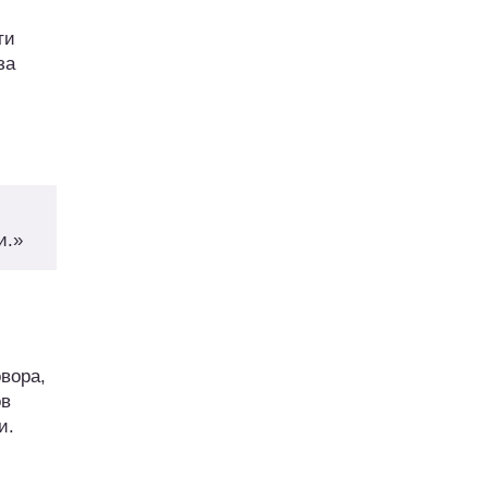
ти
за
и.»
вора,
ов
и.