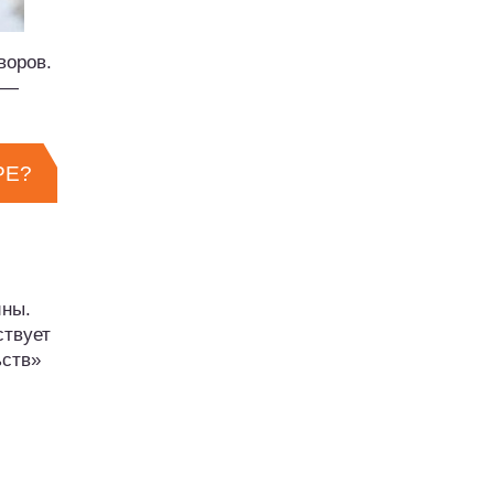
воров.
 —
РЕ?
ины.
ствует
ьств»