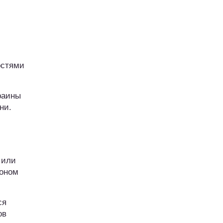
остями
раины
ни.
 или
коном
ся
ов