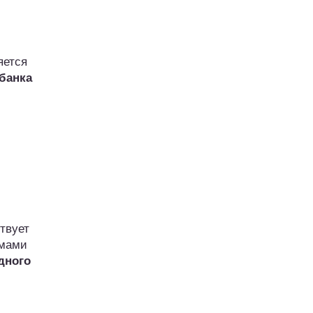
яется
банка
твует
рмами
дного