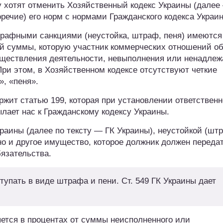
му хотят отменить Хозяйственный кодекс Украины (далее
речие) его норм с нормами Гражданского кодекса Украи
 штрафными санкциями (неустойка, штраф, пеня) имеются
ой суммы, которую участник коммерческих отношений о
уществления деятельности, невыполнения или ненадле
ри этом, в Хозяйственном кодексе отсутствуют четкие
, «пеня».
ржит статью 199, которая при установлении ответствен
ылает нас к Гражданскому кодексу Украины.
краины (далее по тексту — ГК Украины), неустойкой (шт
но и другое имущество, которое должник должен переда
язательства.
тупать в виде штрафа и пени. Ст. 549 ГК Украины дает
ется в процентах от суммы неисполненного или