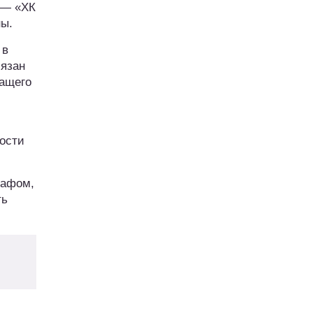
 — «ХК
ны.
 в
бязан
жащего
ности
рафом,
ть