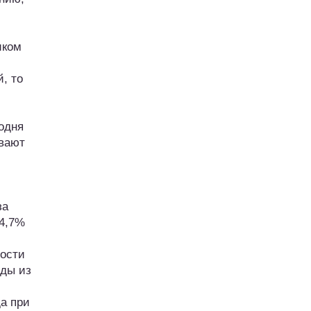
иком
, то
одня
ивают
за
34,7%
мости
оды из
а при