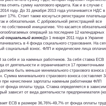
ва отнять сумму налогового кредита. Как и в случае с
2014 году. До 31 декабря 2013 года уплачивается НДС в
тавит 17%. Стоит также коснуться регистрации плательщ
так и обязательная. С добровольной регистрацией все
 по собственной инициативе. Что касается обязательной
логооблагаемых операций за последние 12 календарных
ый социальный взнос
До 1 января 2011 года в Украине
лачивались в 4 фонда социального страхования. На сег
ный социальный взнос. ФЛП и юридические лица оплач
за себя и за наемных работников. За себя ставка ЕСВ
да от деятельности и ограничивается 17 прожиточными
должна быть меньше минимального страхового взноса 
н. Сумма минимального страхового взноса составляет 
же при начислении зарплаты наемным работникам ФЛП
от фонда оплаты труда. Ставка определяется в зависи
орый зависит от вида деятельности предпринимателя (к
ает ЕСВ в размере 36,76%-49,7% от фонда оплаты труд