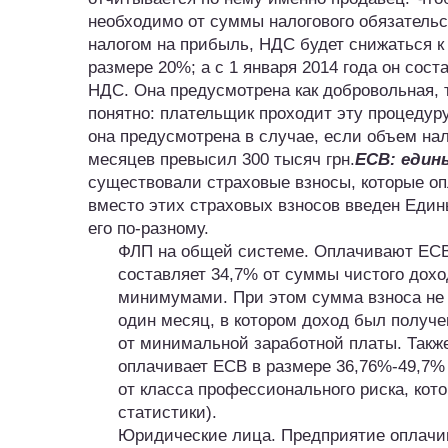
необходимо от суммы налогового обязательст
налогом на прибыль, НДС будет снижаться к 
размере 20%; а с 1 января 2014 года он сос
НДС. Она предусмотрена как добровольная, 
понятно: плательщик проходит эту процедуру
она предусмотрена в случае, если объем на
месяцев превысил 300 тысяч грн.
ЕСВ: един
существовали страховые взносы, которые оп
вместо этих страховых взносов введен Еди
его по-разному.
ФЛП на общей системе. Оплачивают ЕСВ 
составляет 34,7% от суммы чистого дохо
минимумами. При этом сумма взноса не 
один месяц, в котором доход был получе
от минимальной заработной платы. Так
оплачивает ЕСВ в размере 36,76%-49,7% 
от класса профессионального риска, кот
статистики).
Юридические лица. Предприятие оплачив