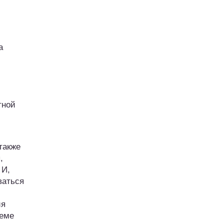
а
тной
также
,
 И,
ваться
ия
теме