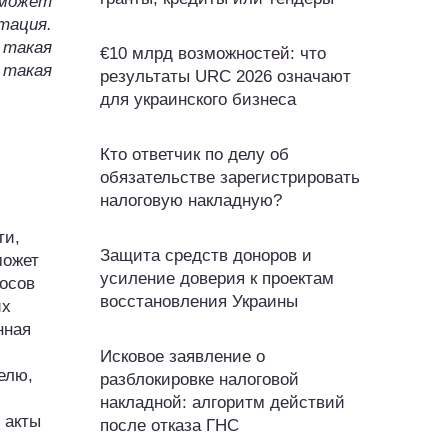
может
тация.
 такая
€10 млрд возможностей: что
такая
результаты URC 2026 означают
для украинского бизнеса
Кто ответчик по делу об
обязательстве зарегистрировать
налоговую накладную?
ти,
Защита средств доноров и
может
усиление доверия к проектам
осов
восстановления Украины
их
нная
Исковое заявление о
елю,
разблокировке налоговой
накладной: алгоритм действий
 акты
после отказа ГНС