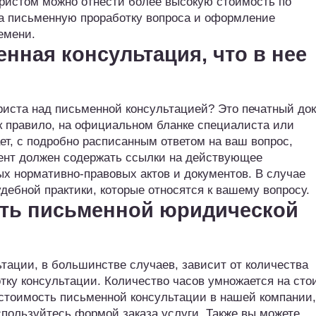
юристом можно отнести более высокую стоимость по
 на письменную проработку вопроса и оформление
емени.
нная консультация, что в нее
риста над письменной консультацией? Это печатный до
ак правило, на официальном бланке специалиста или
т, с подробно расписанным ответом на ваш вопрос,
ент должен содержать ссылки на действующее
ых нормативно-правовых актов и документов. В случае
дебной практики, которые относятся к вашему вопросу.
сть письменной юридической
ации, в большинстве случаев, зависит от количества
тку консультации. Количество часов умножается на сто
 стоимость письменной консультации в нашей компании,
пользуйтесь формой заказа услуги. Также вы можете