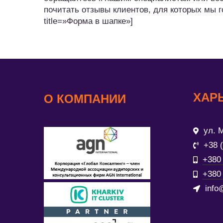
почитать отзывы клиентов, для которых мы г
title=»Форма в шапке»]
ХАР
О КОМПАНИИ
ул. М
+38 
+380 
+380 
info