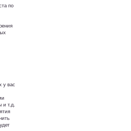
ста по
зрения
вых
х у вас
ми
 и т.д.
ятия
нить
удет