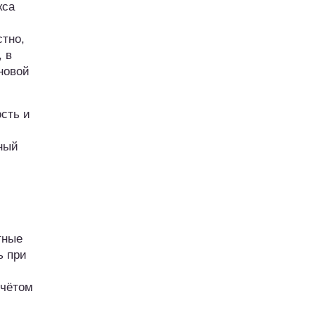
кса
стно,
, в
новой
ость и
ный
тные
ь при
учётом