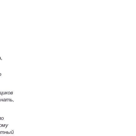
,
о
щиков
знать,
по
ному
чётный