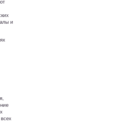
от
ских
иалы и
иях
я,
ение
ых
 всех