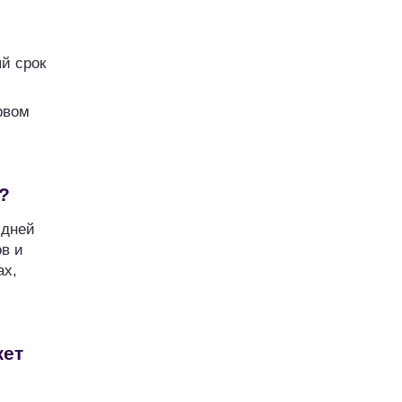
й срок
рвом
?
 дней
ов и
ах,
жет