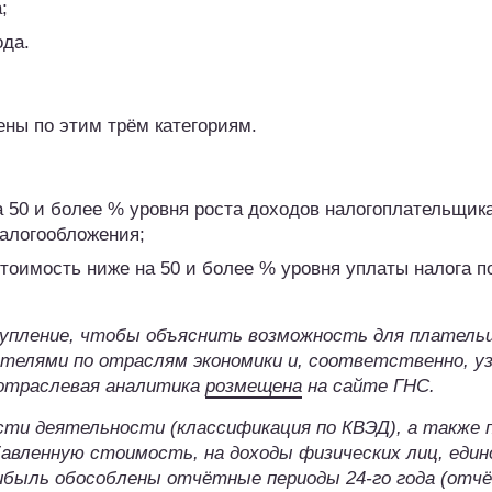
;
ода.
ены по этим трём категориям.
а 50 и более % уровня роста доходов налогоплательщика
алогообложения;
тоимость ниже на 50 и более % уровня уплаты налога п
упление, чтобы объяснить возможность для платель
елями по отраслям экономики и, соответственно, у
а отраслевая аналитика
розмещена
на сайте ГНС.
ти деятельности (классификация по КВЭД), а также 
обавленную стоимость, на доходы физических лиц, еди
прибыль обособлены отчётные периоды 24-го года (от