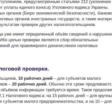
ступлениям, предусмотренным статьями 212 (уклонение 
от уплаты единого взноса) Уголовного кодекса Украины.
ых органов (Бюро экономической безопасности), банков
говых органов иностранных государств, а также матер
зультатам проверок других налогоплательщиков.
огда уже имеет определенный объём сведений о нарушен
 Ибо целью проверки является сбор обязательных
димой для правомерного доначисления налоговых
логовой проверки.
ельщиков,
10 рабочих дней
– для субъектов малого
иков –
20 рабочих дней
. Обычно эти сроки продлеваютс
х объёмов информации требуется время. Такое продолж
.1 Налогового кодекса: на 15 рабочих дней – для крупн
я субъектов малого предпринимательства, и на 10 – для