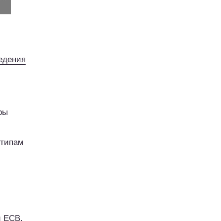
едения
м
ры
 типам
и ЕСВ.