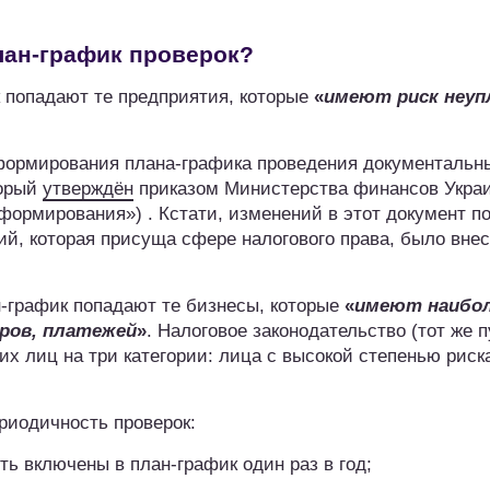
лан-график проверок?
ик попадают те предприятия, которые
«
имеют риск неу
формирования плана-графика проведения документальн
торый
утверждён
приказом Министерства финансов Укра
формирования») . Кстати, изменений в этот документ п
ий, которая присуща сфере налогового права, было внес
н-график попадают те бизнесы, которые
«
имеют наибо
ров, платежей
»
. Налоговое законодательство (тот же п
ких лиц на три категории: лица с высокой степенью риск
риодичность проверок:
ть включены в план-график один раз в год;