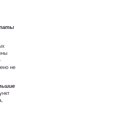
платы
ых
ины
о
ено не
льшие
ункт
а,