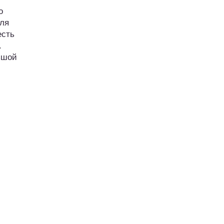
о
ля
есть
.
ьшой