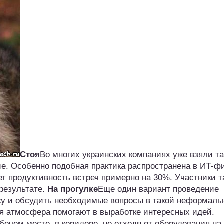
Стоя
Во многих украинских компаниях уже взяли т
е. Особенно подобная практика распространена в ИТ-ф
т продуктивность встреч примерно на 30%. Участники т
результате.
На прогулке
Еще один вариант проведение
ку и обсудить необходимые вопросы в такой неформаль
я атмосфера помогают в выработке интересных идей.
очем месте, в коридоре, не отходя от оборудования на