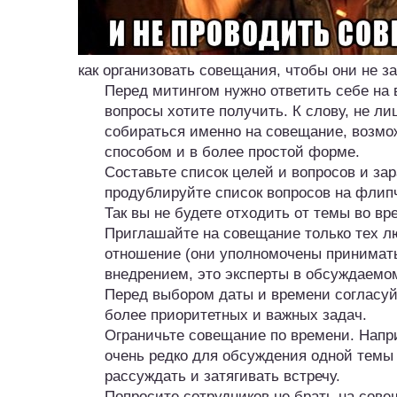
как организовать совещания, чтобы они не з
Перед митингом нужно ответить себе на в
вопросы хотите получить. К слову, не л
собираться именно на совещание, возмо
способом и в более простой форме.
Составьте список целей и вопросов и за
продублируйте список вопросов на флипч
Так вы не будете отходить от темы во в
Приглашайте на совещание только тех л
отношение (они уполномочены принимать
внедрением, это эксперты в обсуждаемом 
Перед выбором даты и времени согласуйт
более приоритетных и важных задач.
Ограничьте совещание по времени. Напр
очень редко для обсуждения одной темы 
рассуждать и затягивать встречу.
Попросите сотрудников не брать на сов