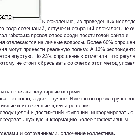
К сожалению, из проведенных исслед
ого рода совещаний, летучек и собраний сложилась не о
ал rabota.ua провел опрос среди посетителей сайта и
ния отвлекаются на личные вопросы. Более 60% опроше
ния могут принести реальную пользу. А 13% респондент
дятся впустую. Но 23% опрошенных отметили, что регул
этому не стоит сбрасывать со счетов этот метод управ
быть полезны регулярные встречи.
ова – хорошо, а две – лучше. Именно во время групповог
ивные и интересные идеи и решения.
поводу целей и достижений компании, информировать о
 передавать нужную информацию более эффективным
елами и сотрудниками, сплочение коллектива.