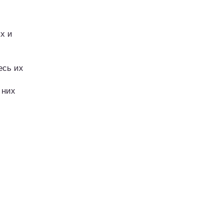
х и
есь их
 них