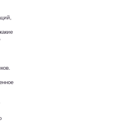
аций,
какие
о
ков.
енное
т
о