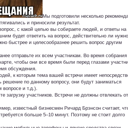
Мы подготовили несколько рекоменд
атягивались и приносили результат.
опрос, с какой целью вы собираете людей, и ответы на 
ишним будет ответить на вопрос, действительно ли нужн
жно быстрее и целесообразнее решить вопрос другим
ранее отправьте их всем участникам. Во время собрания
арте, чтобы они все время были перед глазами участни
ремя обсуждения.
юдей, к которым тема вашей встречи имеет непосредств
 решение по данному вопросу, они будут заниматься
вопросе и т.д.).
е загрузку участников. Встречи не должны отвлекать о
имер, известный бизнесмен Ричард Брэнсон считает, чт
требуется больше 5–10 минут. Поэтому не стоит долго
ещание мобильные телефоны и другие средства связи,