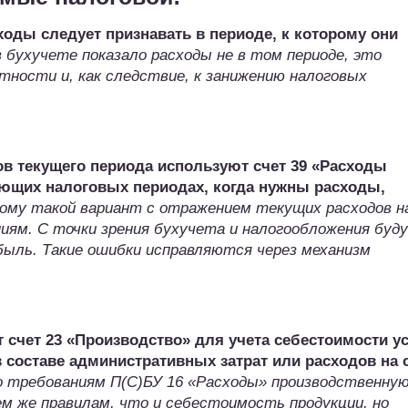
ходы следует признавать в периоде, к которому они
 бухучете показало расходы не в том периоде, это
тности и, как следствие, к занижению налоговых
ов текущего периода используют счет 39 «Расходы
ующих налоговых периодах, когда нужны расходы,
ому такой вариант с отражением текущих расходов н
ниям. С точки зрения бухучета и налогообложения буд
быль. Такие ошибки исправляются через механизм
счет 23 «Производство» для учета себестоимости ус
 составе административных затрат или расходов на 
о требованиям П(С)БУ 16 «Расходы» производственну
 же правилам, что и себестоимость продукции, но