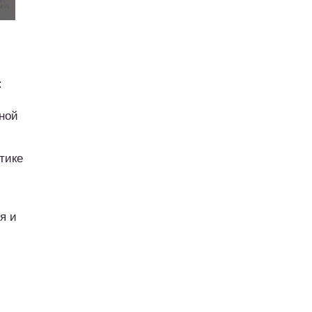
:
ной
тике
я и