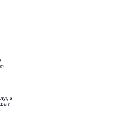
а
ут
луг, а
сбыт
ю