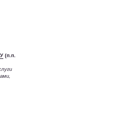
У
(п.п.
слуги
ами,