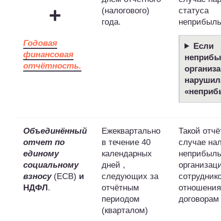
+
(налогового)
статуса
года.
неприбыль
Годовая
Если
финансовая
неприбы
отчётность
.
организ
нарушил
«неприб
Объединённый
Ежеквартально
Такой отчё
отчет по
в течение 40
случае на
единому
календарных
неприбыл
социальному
дней ,
организац
взносу
(ЕСВ)
и
следующих за
сотрудник
НДФЛ
.
отчётным
отношения
периодом
договорам
(кварталом)