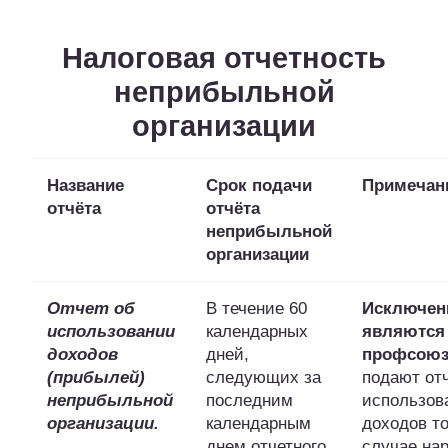
Налоговая отчетность
неприбыльной
организации
Название
Срок подачи
Примечан
отчёта
отчёта
неприбыльной
организации
Отчет об
В течение 60
Исключен
использовании
календарных
являются
доходов
дней,
профсою
(прибылей)
следующих за
подают отч
неприбыльной
последним
использов
организации.
календарным
доходов то
днем отчетного
случае на