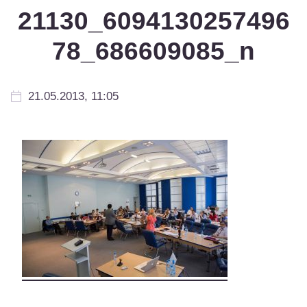
21130_6094130257496
78_686609085_n
21.05.2013, 11:05