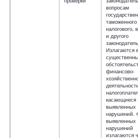
проверки
законодатель
вопросам
государствен
таможенного 
налогового, 
и другого
законодатель
Излагаются 
существенн
обстоятельс
финансово-
хозяйственн
деятельност
налогоплате
касающиеся 
выявленных
нарушений. 
выявленных
нарушений
излагаются ч