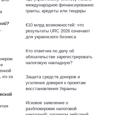
международное финансирование:
гранты, кредиты или тендеры
а
кой?
€10 млрд возможностей: что
,
результаты URC 2026 означают
для украинского бизнеса
Кто ответчик по делу об
обязательстве зарегистрировать
тнером
налоговую накладную?
ие
венной
 из-за
Защита средств доноров и
усиление доверия к проектам
восстановления Украины
ческой
Исковое заявление о
ятия
разблокировке налоговой
накладной: алгоритм действий