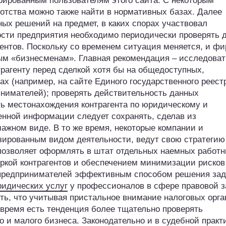
трированным пользователям этого сайта. С некоторым
отства можно также найти в нормативных базах. Далее
ых решений на предмет, в каких спорах участвовал
ности предприятия необходимо периодически проверять 
гентов. Поскольку со временем ситуация меняется, и ф
ым «бизнесменам». Главная рекомендация – исследоват
рагенту перед сделкой хотя бы на общедоступных,
х (например, на сайте Единого государственного реест
нимателей); проверять действительность данных
ь местонахождения контрагента по юридическому и
енной информации следует сохранять, сделав из
ажном виде. В то же время, некоторые компании и
ированным видом деятельности, ведут свою стратегию
а позволяет оформлять в штат отдельных наемных работн
ркой контрагентов и обеспечением минимизации рисков
 предпринимателей эффективным способом решения зад
ридических услуг
у профессионалов в сфере правовой 
ть, что учитывая пристальное внимание налоговых орга
 время есть тенденция более тщательно проверять
го и малого бизнеса. Законодательно и в судебной практ