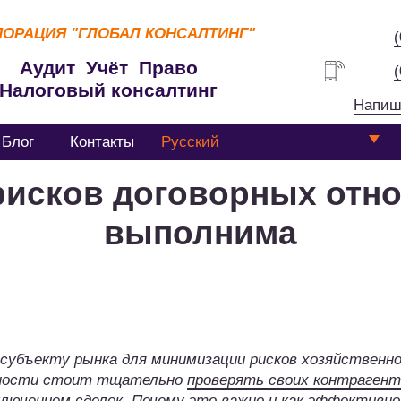
ПОРАЦИЯ
"ГЛОБАЛ КОНСАЛТИНГ"
Аудит Учёт Право
Налоговый консалтинг
Напиш
Блог
Контакты
Русский
исков договорных отн
выполнима
субъекту рынка для минимизации рисков хозяйственн
ности стоит тщательно
проверять своих контрагент
ключением сделок. Почему это важно и как эффективно