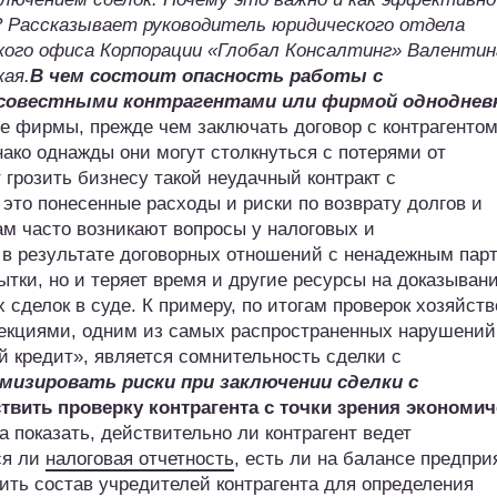
 Рассказывает руководитель юридического отдела
кого офиса Корпорации «Глобал Консалтинг» Валентин
ая.
В чем состоит опасность работы с
совестными контрагентами или фирмой одноднев
е фирмы, прежде чем заключать договор с контрагентом
нако однажды они могут столкнуться с потерями от
 грозить бизнесу такой неудачный контракт с
то понесенные расходы и риски по возврату долгов и
ам часто возникают вопросы у налоговых и
 в результате договорных отношений с ненадежным пар
тки, но и теряет время и другие ресурсы на доказыван
сделок в суде. К примеру, по итогам проверок хозяйст
екциями, одним из самых распространенных нарушений,
й кредит», является сомнительность сделки с
мизировать риски при заключении сделки с
твить проверку контрагента с точки зрения экономи
а показать, действительно ли контрагент ведет
ся ли
налоговая отчетность
, есть ли на балансе предпри
ить состав учредителей контрагента для определения