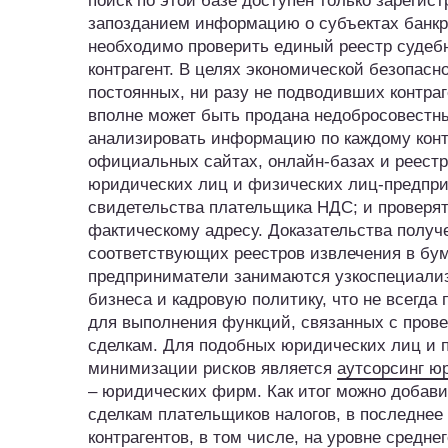
поиск по этой базе доступен только зарегис
запозданием информацию о субъектах банкр
необходимо проверить единый реестр судебн
контрагент. В целях экономической безопас
постоянных, ни разу не подводивших контра
вполне может быть продана недобросовестн
анализировать информацию по каждому конт
официальных сайтах, онлайн-базах и реестра
юридических лиц и физических лиц-предпри
свидетельства плательщика НДС; и проверят
фактическому адресу. Доказательства получ
соответствующих реестров извлечения в бум
предприниматели занимаются узкоспециализ
бизнеса и кадровую политику, что не всегд
для выполнения функций, связанных с прове
сделкам. Для подобных юридических лиц и
минимизации рисков является
аутсорсинг ю
– юридических фирм. Как итог можно добави
сделкам плательщиков налогов, в последнее
контрагентов, в том числе, на уровне средне