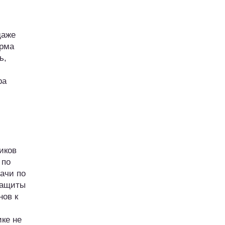
даже
ирма
ь,
ра
иков
 по
ачи по
защиты
нов к
ике не