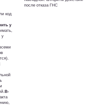
после отказа ГНС
ли код
ить у
нимать,
 у
всеми
ов
тся).
к
ельной
ь
м
ий.
В-
акта
ению,