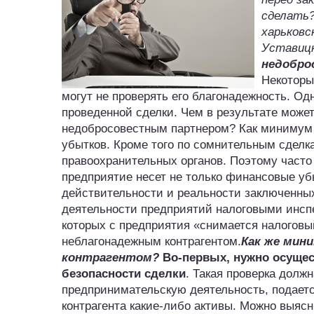
сделать?
харьковс
Уставицк
недобро
Некоторы
могут не проверять его благонадежность. Од
проведенной сделки. Чем в результате может
недобросовестным партнером? Как минимум э
убытков. Кроме того по сомнительным сделк
правоохранительных органов. Поэтому часто
предприятие несет не только финансовые убы
действительности и реальности заключенных 
деятельности предприятий налоговыми инсп
которых с предприятия «снимается налоговы
неблагонадежным контрагентом.
Как же мини
контрагентом?
Во-первых, нужно осущес
безопасности сделки
. Такая проверка должн
предпринимательскую деятельность, подает
контрагента какие-либо активы. Можно выясн