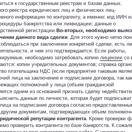
титься к государственным реестрам и базам данных.
ного реестра юридических лиц и физических лиц-
много информации по контрагенту, а именно: код ИИН и
роцедуры банкротства или ликвидации; данные о
арственной регистрации.
Во-вторых, необходимо выясн
чении данного вида сделки
. Для этого нужно четко по
соблюдаться при заключении конкретной сделки, есть ли
ятельности, и чем это подтверждается. Если работы,
зируемые, необходимо затребовать копию
лицензии
со 
аются: копии учредительных документов; справка орган
тво плательщика НДС (если предприятие таковым являе
чий лица на заключение и подписание договора, так ка
длежащих полномочий у лица (объем гражданской
яется одним из оснований признать сделку недействит
ыяснить данные по личности, которая будет подписыват
 лица на подписание договора согласно предоставленны
 другим документам, подтверждающих объем полномоч
ридической репутации контрагента
. Кроме проверки ф
имо проверить контрагента по базе банкротств. К сожал