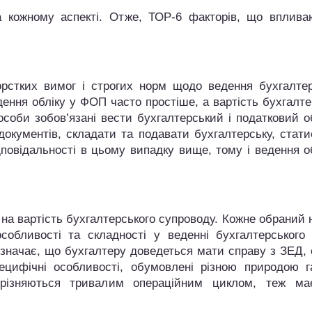
 кожному аспекті. Отже, ТОР-6 факторів, що вплива
рстких вимог і строгих норм щодо ведення бухгалтер
дення обліку у ФОП часто простіше, а вартість бухгалт
соби зобов’язані вести бухгалтерський і податковий о
окументів, складати та подавати бухгалтерську, стати
ідповідальності в цьому випадку вище, тому і ведення о
на вартість бухгалтерського супроводу. Кожне обраний
обливості та складності у веденні бухгалтерського о
означає, що бухгалтеру доведеться мати справу з ЗЕД, 
ецифічні особливості, обумовлені різною природою г
ідрізняються тривалим операційним циклом, теж ма