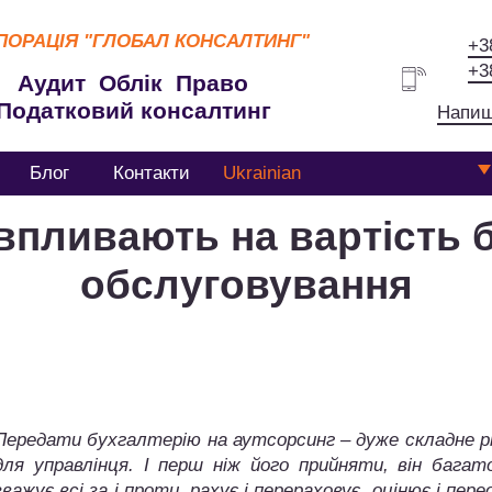
ПОРАЦІЯ
"ГЛОБАЛ КОНСАЛТИНГ"
+3
+3
Аудит Облік Право
Податковий консалтинг
Напиш
Блог
Контакти
Ukrainian
 впливають на вартість 
обслуговування
Передати бухгалтерію на аутсорсинг – дуже складне р
для управлінця. І перш ніж його прийняти, він багато
зважує всі за і проти, рахує і перераховує, оцінює і пере