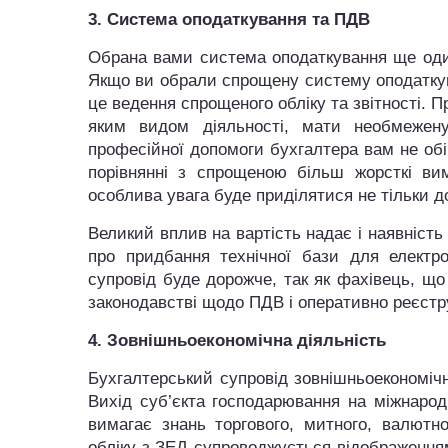
3. Система оподаткування та ПДВ
Обрана вами система оподаткування ще один
Якщо ви обрали спрощену систему оподаткув
це ведення спрощеного обліку та звітності. 
яким видом діяльності, мати необмежену
професійної допомоги бухгалтера вам не обі
порівнянні з спрощеною більш жорсткі ви
особлива увага буде приділятися не тільки до
Великий вплив на вартість надає і наявніст
про придбання технічної бази для електро
супровід буде дорожче, так як фахівець, щ
законодавстві щодо ПДВ і оперативно реєстр
4. Зовнішньоекономічна діяльність
Бухгалтерський супровід зовнішньоекономічн
Вихід суб’єкта господарювання на міжнарод
вимагає знань торгового, митного, валютно
обліку з ЗЕД супроводжується відображення