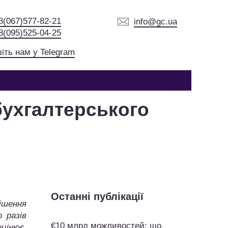
8(067)577-82-21
info@gc.ua
8(095)525-04-25
іть нам у Telegram
бухгалтерського
Останні публікації
ішення
 разів
€10 млрд можливостей: що
оцінює.