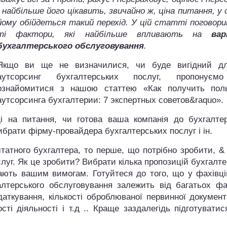
І найбільше його цікавить, звичайно ж, ціна питання, у 
йому обійдеться такий перехід. У цій статті поговори
ті фактори, які найбільше впливають на
ва
бухгалтерського обслуговування
.
Якщо ви ще не визначилися, чи буде вигідний д
аутсорсинг бухгалтерських послуг, пропонуєм
ознайомитися з нашою статтею «Как получить пол
аутсорсинга бухгалтерии: 7 экспертных советов&raquo».
і на питання, чи готова ваша компанія до бухгалтер
вибрати фірму-провайдера бухгалтерських послуг і ін.
атного бухгалтера, то перше, що потрібно зробити, & 
луг. Як це зробити? Вибрати кілька пропозицій бухгалт
ідають вашим вимогам. Готуйтеся до того, що у фахівц
лтерського обслуговування залежить від багатьох фак
аткування, кількості оброблюваної первинної документ
ності діяльності і т.д .. Краще заздалегідь підготувати