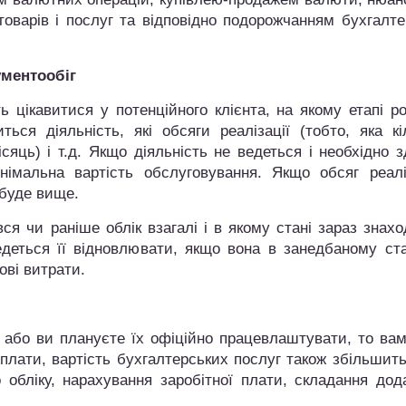
 товарів і послуг та відповідно подорожчанням бухгалт
ументообіг
ь цікавитися у потенційного клієнта, на якому етапі р
ься діяльність, які обсяги реалізації (тобто, яка кі
яць) і т.д. Якщо діяльність не ведеться і необхідно 
німальна вартість обслуговування. Якщо обсяг реаліз
 буде вище.
ся чи раніше облік взагалі і в якому стані зараз знах
деться її відновлювати, якщо вона в занедбаному ста
ові витрати.
и або ви плануєте їх офіційно працевлаштувати, то ва
ї плати, вартість бухгалтерських послуг також збільшит
 обліку, нарахування заробітної плати, складання дод