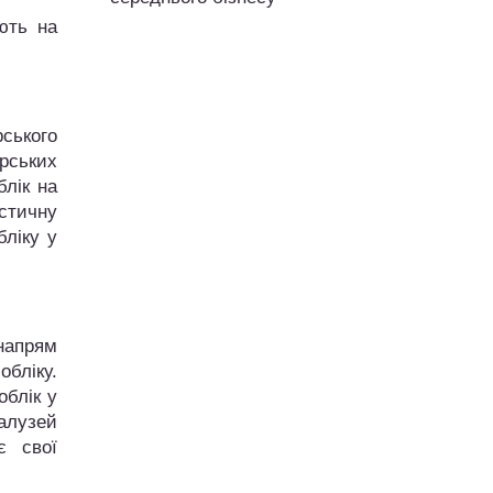
ють на
ського
ерських
блік на
стичну
бліку у
 напрям
бліку.
облік у
алузей
є свої