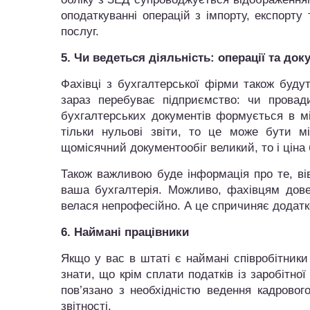
оподаткуванні операцій з імпорту, експорту
послуг.
5. Чи ведеться діяльність: операції та док
Фахівці з бухгалтерської фірми також будут
зараз перебуває підприємство: чи провадит
бухгалтерських документів формується в міс
тільки нульові звіти, то це може бути мі
щомісячний документообіг великий, то і ціна
Також важливою буде інформація про те, вів
ваша бухгалтерія. Можливо, фахівцям дове
велася непрофесійно. А це спричиняє додатк
6. Наймані працівники
Якщо у вас в штаті є наймані співробітник
знати, що крім сплати податків із заробітно
пов’язано з необхідністю ведення кадрового
звітності.