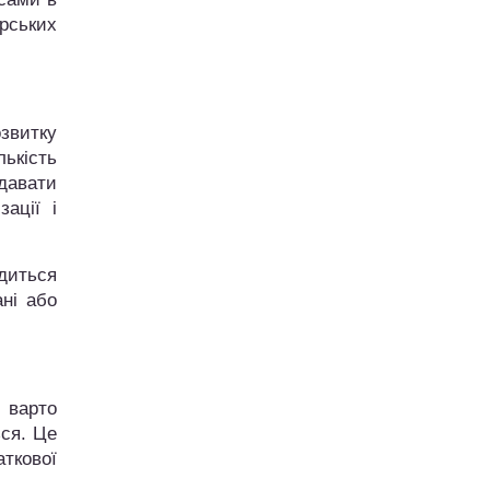
ерських
озвитку
лькість
здавати
ації і
одиться
ні або
м варто
ься. Це
аткової