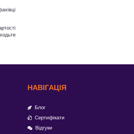
фахівці
ртості
иходьте
НАВІГАЦІЯ
Блог
Сертифікати
Відгуки