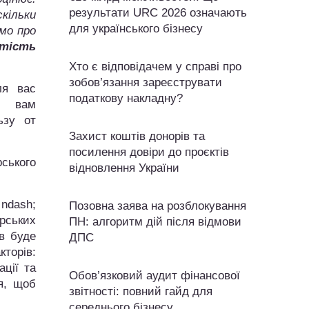
результати URC 2026 означають
скільки
для українського бізнесу
мо про
ртість
Хто є відповідачем у справі про
зобов’язання зареєструвати
ля вас
податкову накладну?
о вам
ьзу от
Захист коштів донорів та
посилення довіри до проєктів
ського
відновлення України
ndash;
Позовна заява на розблокування
ерських
ПН: алгоритм дій після відмови
ів буде
ДПС
торів:
ації та
Обов’язковий аудит фінансової
ся, щоб
звітності: повний гайд для
середнього бізнесу