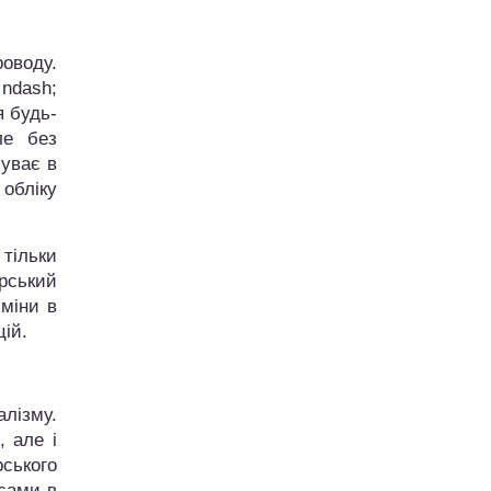
роводу.
ndash;
я будь-
ле без
суває в
обліку
 тільки
рський
зміни в
ій.
алізму.
, але і
ського
сами в