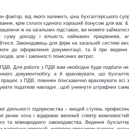
 фактор, від якого залежить ціна бухгалтерського суп
ання, крім сплати єдиного хороший бонусом для вас & 
Працюючи ж на загальних підставах, ви можете займатис
 суму доходу і кількість найманих працівників, а
йтися. Законодавець для фірм на загальній системі ви
моги до оформлення документації, та й при веденні 
ходів, але і законності понесених витрат.
ь ПДВ. Для роботи з ПДВ вам необхідно буде подбати не
нного документообігу, а й враховувати, що бухгалте
о працює з ПДВ, повинен блискавично враховувати всі 
увати податкові накладні , щоб уникнути штрафних санкц
ої діяльності підприємства – вищий ступінь професіон
ні ринки хоча і відкриває великий спектр можливостей
го та міжнародного законодавства. Ведення бухгалтер
м валютних операцій, купівлею-продажем валюти, нюан