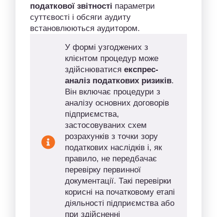
податкової звітності
параметри
суттєвості і обсяги аудиту
встановлюються аудитором.
У формі узгоджених з
клієнтом процедур може
здійснюватися
експрес-
аналіз податкових ризиків
.
Він включає процедури з
аналізу основних договорів
підприємства,
застосовуваних схем
розрахунків з точки зору
податкових наслідків і, як
правило, не передбачає
перевірку первинної
документації. Такі перевірки
корисні на початковому етапі
діяльності підприємства або
при здійсненні