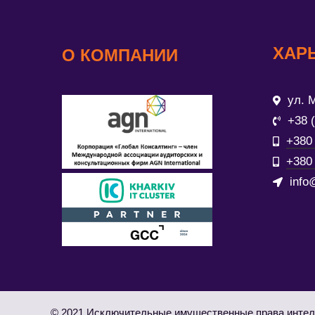
ХАР
О КОМПАНИИ
ул. М
+38 
+380 
+380 
info
© 2021 Исключительные имущественные права интел