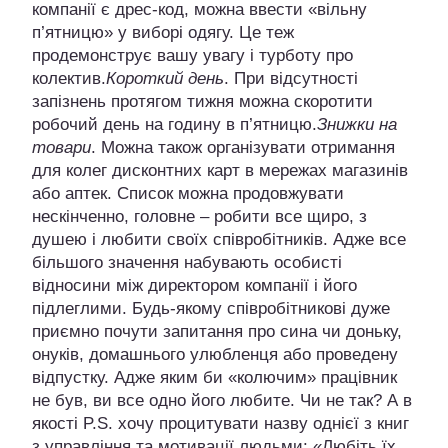
компанії є дрес-код, можна ввести «вільну
п’ятницю» у виборі одягу. Це теж
продемонструє вашу увагу і турботу про
колектив.
Короткий день
. При відсутності
запізнень протягом тижня можна скоротити
робочий день на годину в п’ятницю.
Знижки на
товари
. Можна також організувати отримання
для колег дисконтних карт в мережах магазинів
або аптек. Список можна продовжувати
нескінченно, головне – робити все щиро, з
душею і любити своїх співробітників. Адже все
більшого значення набувають особисті
відносини між директором компанії і його
підлеглими. Будь-якому співробітникові дуже
приємно почути запитання про сина чи доньку,
онуків, домашнього улюбленця або проведену
відпустку. Адже яким би «колючим» працівник
не був, ви все одно його любите. Чи не так? А в
якості P.S. хочу процитувати назву однієї з книг
з управління та мотивації людьми: «Любіть їх,