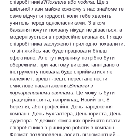
співробітників?
Похвала або подяка
. Ще зі
шкільної лави майже кожному з нас знайоме те
саме відчуття гордості, коли тебе хвалить
учитель перед однокласниками. З віком
бажання почути похвалу нікуди не дівається, а
модернізується в професійне визнання. І якщо
співробітника заслужено і прилюдно похвалити,
то він якийсь час буде працювати більш
ефективно. Але тут керівнику потрібно бути
обережним, при частому використанні даного
інструменту похвала буде сприйматися як
належне і, врешті-решт, перестане нести
смислове навантаження.
Вітання з
корпоративними святами
. Це можуть бути
традиційні свята, наприклад, Новий рік, 8
березня, або професійні: День народження
компанії, День Бухгалтера, День юриста, День
аудитора. У деяких компаніях прийнято вітати
співробітників з річницею роботи в компанії.
Формат поздоровлень досить різноманітний –