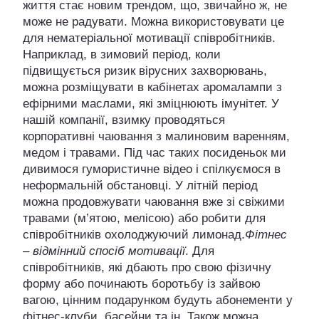
життя стає новим трендом, що, звичайно ж, не
може не радувати. Можна використовувати це
для нематеріальної мотивації співробітників.
Наприклад, в зимовий період, коли
підвищується ризик вірусних захворювань,
можна розміщувати в кабінетах аромалампи з
ефірними маслами, які зміцнюють імунітет. У
нашій компанії, взимку проводяться
корпоративні чаювання з малиновим варенням,
медом і травами. Під час таких посиденьок ми
дивимося гумористичне відео і спілкуємося в
неформальній обстановці. У літній період
можна продовжувати чаювання вже зі свіжими
травами (м’ятою, мелісою) або робити для
співробітників охолоджуючий лимонад.
Фітнес
– відмінний спосіб мотивації
. Для
співробітників, які дбають про свою фізичну
форму або починають боротьбу із зайвою
вагою, цінним подарунком будуть абонементи у
фітнес-клуби, басейни та ін. Також можна