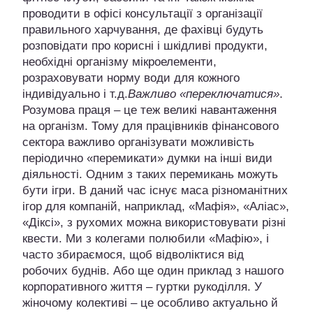
проводити в офісі консультації з організації
правильного харчування, де фахівці будуть
розповідати про корисні і шкідливі продукти,
необхідні організму мікроелементи,
розраховувати норму води для кожного
індивідуально і т.д.
Важливо «переключатися»
.
Розумова праця – це теж великі навантаження
на організм. Тому для працівників фінансового
сектора важливо організувати можливість
періодично «перемикати» думки на інші види
діяльності. Одним з таких перемикань можуть
бути ігри. В даний час існує маса різноманітних
ігор для компаній, наприклад, «Мафія», «Аліас»,
«Діксі», з рухомих можна використовувати різні
квести. Ми з колегами полюбили «Мафію», і
часто збираємося, щоб відволіктися від
робочих буднів. Або ще один приклад з нашого
корпоративного життя – гуртки рукоділля. У
жіночому колективі – це особливо актуально й