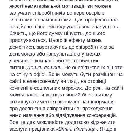
якості нематеріальної мотивації, ви можете
залучати співробітників до переговорів з
клієнтами та замовниками. Для професіонала
це дійсно цінно. Він відчуває свою значущість,
бачить, що його думку цінують, до нього
прислухаються. Цього ж ефекту можна
домогтися, звертаючись до співробітника за
допомогою або консультацією у межах
діяльності компанії або ж з особистих
питань.
Дошки пошани
. Не обов’язково їх вішати
на стіну в офісі. Вони можуть бути розміщені на
сайті в електронному вигляді, на сторінці
компанії в соціальних мережах. До речі, на сайті
можна завести корпоративний блог, в якому
розміщуватиметься різноманітна інформація
про досягнення співробітників: проходження
ними навчання або відвідування конференцій.
Все це дає можливість додатково відзначити
заслуги працівника.
«Вільні п’ятниці»
. Якщо в