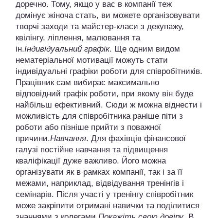
доречно. Тому, якщо у вас в компанії теж
домінує жіноча стать, ви можете організовувати
творчі заходи та майстер-класи з декупажу,
квілінгу, ліплення, малювання та
ін.
Індивідуальний графік
. Ще одним видом
нематеріальної мотивації можуть стати
індивідуальні графіки роботи для співробітників.
Працівник сам вибирає максимально
відповідний графік роботи, при якому він буде
найбільш ефективний. Сюди ж можна віднести і
можливість для співробітника раніше піти з
роботи або пізніше прийти з поважної
причини.
Навчання
. Для фахівців фінансової
галузі постійне навчання та підвищення
кваліфікації дуже важливо. Його можна
організувати як в рамках компанії, так і за її
межами, наприклад, відвідування тренінгів і
семінарів. Після участі у тренінгу співробітник
може закріпити отримані навички та поділитися
знаннями з колегами.
Покажіть свою довіру
. В