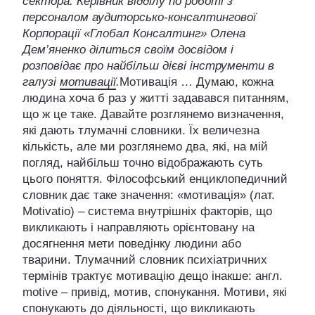
сектора. Керівник відділу по роботі з
персоналом аудиторсько-консалтингової
Корпорації «Глобал Консалтинг» Олена
Дем’яненко ділиться своїм досвідом і
розповідає про найбільш дієві інструменти в
галузі
мотивації
.
Мотивація … Думаю, кожна
людина хоча б раз у житті задавався питанням,
що ж це таке. Давайте розглянемо визначення,
які дають тлумачні словники. Їх величезна
кількість, але ми розглянемо два, які, на мій
погляд, найбільш точно відображають суть
цього поняття. Філософський енциклопедичний
словник дає таке значення: «мотивація» (лат.
Motivatio) – система внутрішніх факторів, що
викликають і направляють орієнтовану на
досягнення мети поведінку людини або
тварини. Тлумачний словник психіатричних
термінів трактує мотивацію дещо інакше: англ.
motive – привід, мотив, спонукання. Мотиви, які
спонукають до діяльності, що викликають