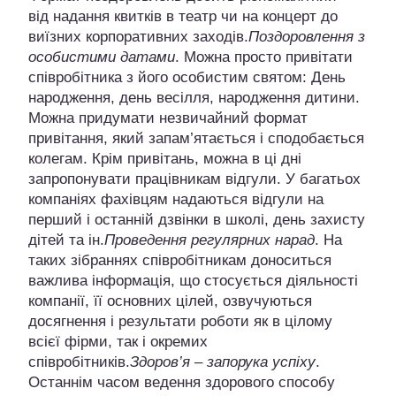
від надання квитків в театр чи на концерт до
виїзних корпоративних заходів.
Поздоровлення з
особистими датами
. Можна просто привітати
співробітника з його особистим святом: День
народження, день весілля, народження дитини.
Можна придумати незвичайний формат
привітання, який запам’ятається і сподобається
колегам. Крім привітань, можна в ці дні
запропонувати працівникам відгули. У багатьох
компаніях фахівцям надаються відгули на
перший і останній дзвінки в школі, день захисту
дітей та ін.
Проведення регулярних нарад
. На
таких зібраннях співробітникам доноситься
важлива інформація, що стосується діяльності
компанії, її основних цілей, озвучуються
досягнення і результати роботи як в цілому
всієї фірми, так і окремих
співробітників.
Здоров’я – запорука успіху
.
Останнім часом ведення здорового способу