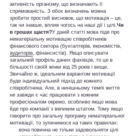
активність організму, що визначають її
спрямованість. З обох визначень можна
зробити простий висновок, що мотивація – це,
так чи інакше, вплив чогось на наші дії і цілі.
Чи
в грошах щастя?
У даній статті мова піде про
нематеріальну мотивацію співробітників
фінансового сектора (бухгалтерів, економістів,
аудиторів
, фінансистів). Якщо описувати
загальний профіль даних фахівців, то це в
більшості своїй жінки від 25 років і вище.
Звичайно ж, ідеальним варіантом мотивації
буде індивідуальний підхід до кожного
співробітника. Але, в нинішньому темпі життя
не завжди є час працювати з кожним
професіоналом окремо, особливо якщо мова
йде про компанії з великим штатом. Тому якщо
говорити про загальну програму нематеріальної
мотивації, то зупинимося на таких правилах:
вона повинна не тільки задовольняти цілі