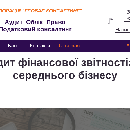
ПОРАЦІЯ
"ГЛОБАЛ КОНСАЛТИНГ"
+3
+3
Аудит Облік Право
Податковий консалтинг
Напиш
Блог
Контакти
Ukrainian
ит фінансової звітності
середнього бізнесу