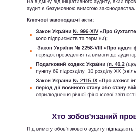
На відміну від ініціативного аудиту, який пр
аудит є безумовною вимогою законодавства.
Ключові законодавчі акти:
Закон України
№ 996-XIV
«Про бухгалтер
коло підприємств та терміни);
Закон України
№ 2258-VIII
«Про аудит ф
порядок проведення та вимоги до аудитор
Податковий кодекс України
(
п. 46.2
(щод
пункту 69 підрозділу 10 розділу XX (звіль
Закон України
№ 2115-IX
«Про захист ін
період дії воєнного стану або стану ві
оприлюднення річної фінансової звітност
Хто зобов’язаний пров
Під вимогу обов’язкового аудиту підпадають 