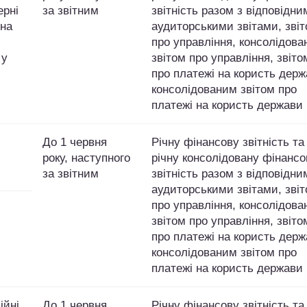
ерні
за звітним
звітність разом з відповідни
 на
аудиторськими звітами, зві
про управління, консолідов
 у
звітом про управління, звіто
про платежі на користь держ
консолідованим звітом про
платежі на користь держави
До 1 червня
Річну фінансову звітність та
року, наступного
річну консолідовану фінансо
за звітним
звітність разом з відповідни
аудиторськими звітами, зві
про управління, консолідов
звітом про управління, звіто
про платежі на користь держ
консолідованим звітом про
платежі на користь держави
ійні
До 1 червня
Річну фінансову звітність та