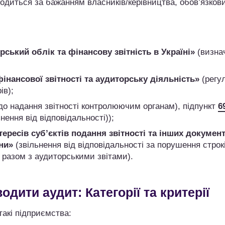
оводиться за бажанням власників/керівництва, обов’язков
ський облік та фінансову звітність в Україні»
(визна
інансової звітності та аудиторську діяльність»
(регу
ів);
о надання звітності контролюючим органам), підпункт
6
нення від відповідальності));
тересів суб’єктів подання звітності та інших документ
йни»
(звільнення від відповідальності за порушення строк
і разом з аудиторськими звітами).
одити аудит: Категорії та критерії
такі підприємства: