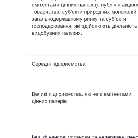
емітентами цінних паперів), публічні акціон
товариства, суб’єкти природних монополій
загальнодержавному ринку та суб’єкти
господарювання, які здійснюють діяльність
видобувних галузях.
Середні підприємства
Великі підприємства, які не є емітентами
цінних паперів
Інші фінансові установи та недержавні пенс