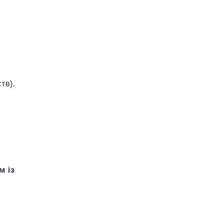
тв).
м із