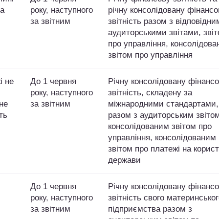
та
року, наступного
річну консолідовану фінансо
за звітним
звітність разом з відповідни
аудиторськими звітами, зві
про управління, консолідов
звітом про управління
і не
До 1 червня
Річну консолідовану фінанс
року, наступного
звітність, складену за
 не
за звітним
міжнародними стандартами,
ть
разом з аудиторським звітом
консолідованим звітом про
управління, консолідованим
звітом про платежі на корис
держави
До 1 червня
Річну консолідовану фінанс
року, наступного
звітність свого материнськог
за звітним
підприємства разом з