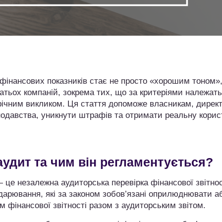
 фінансових показників стає не просто «хорошим тоном»,
тьох компаній, зокрема тих, що за критеріями належать
орічним викликом. Ця стаття допоможе власникам, дирек
нодавства, уникнути штрафів та отримати реальну корис
аудит та чим він регламентується?
 це незалежна аудиторська перевірка фінансової звітнос
подарювання, які за законом зобов’язані оприлюднювати а
м фінансової звітності разом з аудиторським звітом.