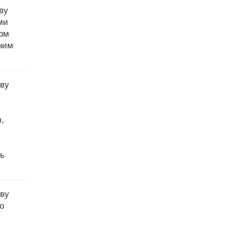
ву
ми
том
аним
ову
,
ть
ову
о