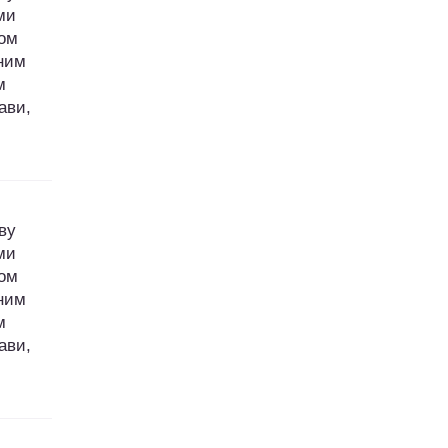
ми
том
аним
м
ави,
ву
ми
том
аним
м
ави,