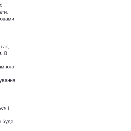
є
ати,
мовами
так,
я. В
амного
хування
ся і
м буде