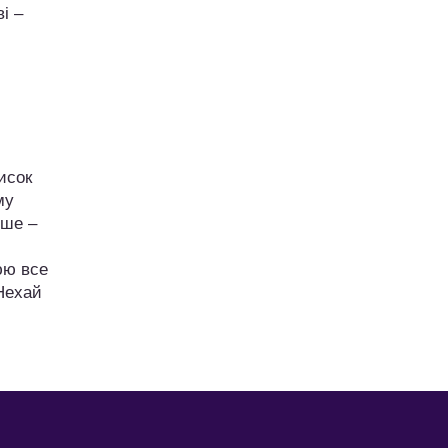
і –
исок
му
іше –
юю все
 Нехай