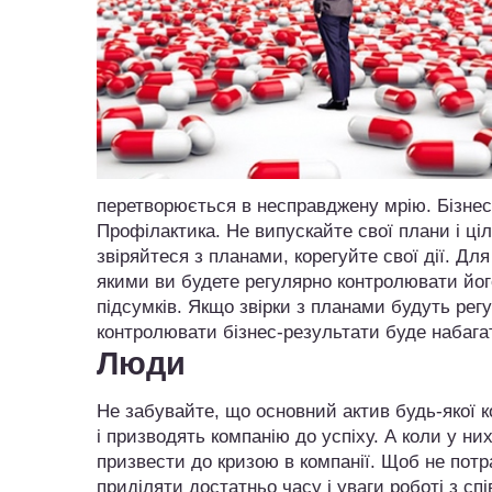
перетворюється в несправджену мрію. Бізнес
Профілактика. Не випускайте свої плани і ціл
звіряйтеся з планами, корегуйте свої дії. Дл
якими ви будете регулярно контролювати йог
підсумків. Якщо звірки з планами будуть регу
контролювати бізнес-результати буде набага
Люди
Не забувайте, що основний актив будь-якої к
і призводять компанію до успіху. А коли у н
призвести до кризою в компанії. Щоб не потр
приділяти достатньо часу і уваги роботі з сп