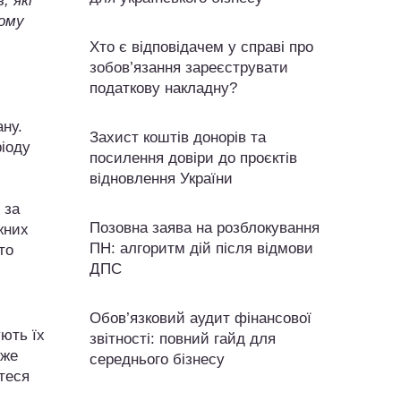
, які
Тому
Хто є відповідачем у справі про
зобов’язання зареєструвати
податкову накладну?
ану.
Захист коштів донорів та
ріоду
посилення довіри до проєктів
відновлення України
 за
Позовна заява на розблокування
жних
ПН: алгоритм дій після відмови
то
ДПС
Обов’язковий аудит фінансової
ують їх
звітності: повний гайд для
оже
середнього бізнесу
теся
и