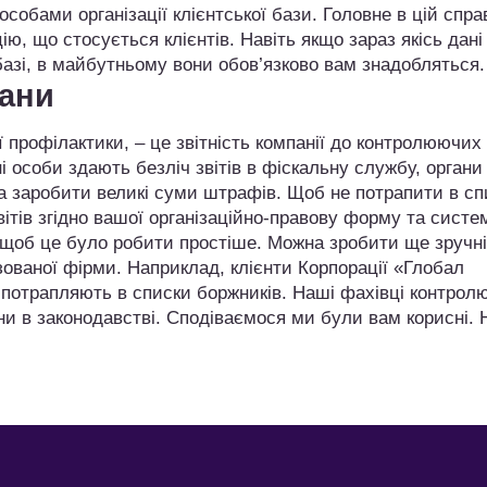
собами організації клієнтської бази. Головне в цій справ
ю, що стосується клієнтів. Навіть якщо зараз якісь дані
базі, в майбутньому вони обов’язково вам знадобляться.
гани
ї профілактики, – це звітність компанії до контролюючих
ні особи здають безліч звітів в фіскальну службу, органи
а заробити великі суми штрафів. Щоб не потрапити в сп
вітів згідно вашої організаційно-правову форму та систе
, щоб це було робити простіше. Можна зробити ще зручн
зованої фірми. Наприклад, клієнти Корпорації «Глобал
е потрапляють в списки боржників. Наші фахівці контрол
іни в законодавстві. Сподіваємося ми були вам корисні.