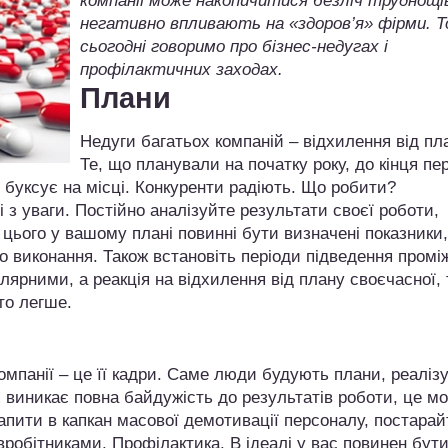
компанії може накопичитися безліч труднощів
негативно впливають на «здоров’я» фірми. 
сьогодні говоримо про бізнес-недугах і
профілактичних заходах.
Плани
Недуги багатьох компаній – відхилення від пл
Те, що планували на початку року, до кінця пе
 буксує на місці. Конкуренти радіють. Що робити?
і з уваги. Постійно аналізуйте результати своєї роботи,
я цього у вашому плані повинні бути визначені показники,
о виконання. Також встановіть періоди підведення промі
лярними, а реакція на відхилення від плану своєчасної, 
то легше.
омпанії – це її кадри. Саме люди будують плани, реаліз
их виникає повна байдужість до результатів роботи, це м
апити в капкан масової демотивації персоналу, постарай
івробітниками. Профілактика. В ідеалі у вас повинен бут