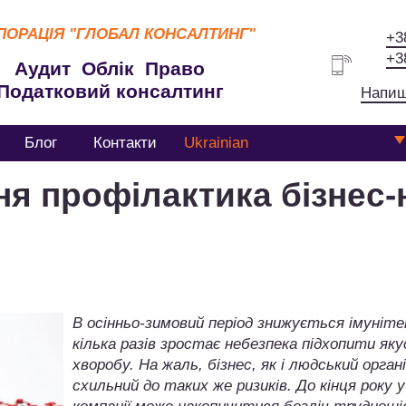
ПОРАЦІЯ
"ГЛОБАЛ КОНСАЛТИНГ"
+3
+3
Аудит Облік Право
Податковий консалтинг
Напиш
Блог
Контакти
Ukrainian
ня профілактика бізнес-
В осінньо-зимовий період знижується імунітет
кілька разів зростає небезпека підхопити яку
хворобу. На жаль, бізнес, як і людський орган
схильний до таких же ризиків. До кінця року у