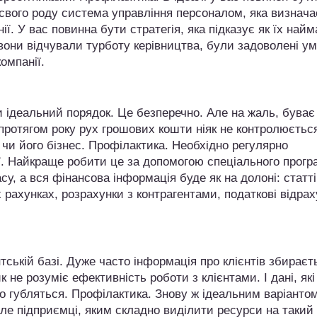
 свого роду система управління персоналом, яка визнача
ї. У вас повинна бути стратегія, яка підказує як їх найм
вони відчували турботу керівництва, були задоволені у
омпанії.
 ідеальний порядок. Це безперечно. Але на жаль, буває 
протягом року рух грошових кошти ніяк не контролюєтьс
 чи його бізнес. Профілактика. Необхідно регулярно
ії. Найкраще робити це за допомогою спеціального прогр
су, а вся фінансова інформація буде як на долоні: статті
х рахунках, розрахунки з контрагентами, податкові відра
ській базі. Дуже часто інформація про клієнтів збираєть
 не розуміє ефективність роботи з клієнтами. І дані, які
о губляться. Профілактика. Знову ж ідеальним варіанто
ле підприємці, яким складно виділити ресурси на такий