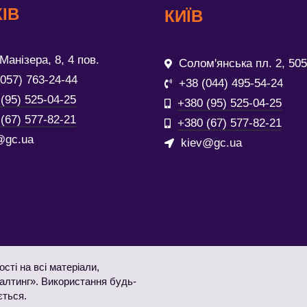
ІВ
КИЇВ
Манізера, 8, 4 пов.
Солом'янська пл. 2, 505
(057) 763-24-44
+38 (044) 495-54-24
(95) 525-04-25
+380 (95) 525-04-25
(67) 577-82-21
+380 (67) 577-82-21
@gc.ua
kiev@gc.ua
сті на всі матеріали,
салтинг». Використання будь-
ється.