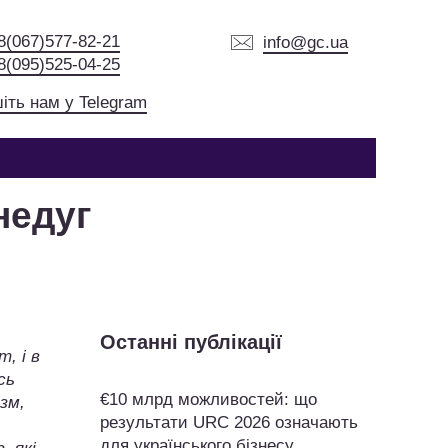
8(067)577-82-21
info@gc.ua
8(095)525-04-25
іть нам у Telegram
недуг
Останні публікації
, і в
сь
€10 млрд можливостей: що
ізм,
результати URC 2026 означають
для українського бізнесу