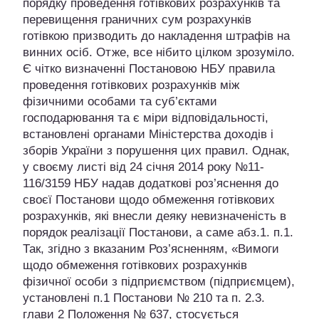
порядку проведення готівкових розрахунків та
перевищення граничних сум розрахунків
готівкою призводить до накладення штрафів на
винних осіб. Отже, все нібито цілком зрозуміло.
Є чітко визначенні Постановою НБУ правила
проведення готівкових розрахунків між
фізичними особами та суб’єктами
господарювання та є міри відповідальності,
встановлені органами Міністерства доходів і
зборів України з порушення цих правил. Однак,
у своєму листі від 24 січня 2014 року №11-
116/3159 НБУ надав додаткові роз’яснення до
своєї Постанови щодо обмеження готівкових
розрахунків, які внесли деяку невизначеність в
порядок реалізації Постанови, а саме абз.1. п.1.
Так, згідно з вказаним Роз’ясненням, «Вимоги
щодо обмеження готівкових розрахунків
фізичної особи з підприємством (підприємцем),
установлені п.1 Постанови № 210 та п. 2.3.
глави 2 Положення № 637, стосується