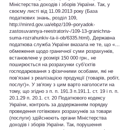
Міністерства доходів і зборів України. Так, у
своєму листі від 11.09.2013 року (База
податкових знань, розділ 109,
http://minrd.gov.ua/ebpz/109–poryadok-
zastosuvannya-reestratoriv-/109-13-granichna-
suma-rozrahunkiv-ta-ii-ob/6335.html), Державна
податкова служба України вказала не те, що «…
обмеження щодо граничної суми розрахунків,
встановлене у розмірі 150 000 грн., не
поширюється на розрахунки суб′єктів
господарювання з фізичними особами, які не
пов’язані з реалізацією продукції (товарів, робіт,
послуг)». У зв′язку з цим варто наголосити на
тому, що згідно з п. п. 191.3 п.191.1. ст. 19 і п. п.
20.1.29 п. 20.1. ст. 20 Податкового кодексу
України, контроль за додержанням порядку
проведення готівкових розрахунків за товари
(послуги) здійснюють органи Міністерства
доходів і зборів України. Так, порушення