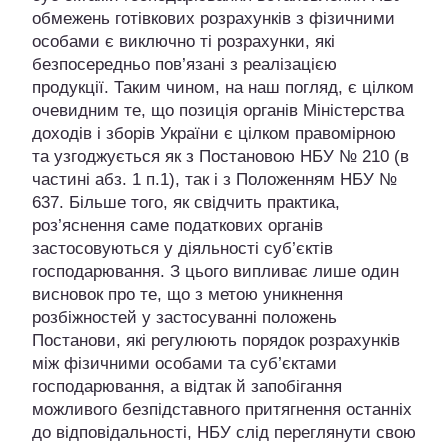
обмежень готівкових розрахунків з фізичними
особами є виключно ті розрахунки, які
безпосередньо пов’язані з реалізацією
продукції. Таким чином, на наш погляд, є цілком
очевидним те, що позиція органів Міністерства
доходів і зборів України є цілком правомірною
та узгоджується як з Постановою НБУ № 210 (в
частині абз. 1 п.1), так і з Положенням НБУ №
637. Більше того, як свідчить практика,
роз’яснення саме податкових органів
застосовуються у діяльності суб’єктів
господарювання. З цього випливає лише один
висновок про те, що з метою уникнення
розбіжностей у застосуванні положень
Постанови, які регулюють порядок розрахунків
між фізичними особами та суб’єктами
господарювання, а відтак й запобігання
можливого безпідставного притягнення останніх
до відповідальності, НБУ слід переглянути свою