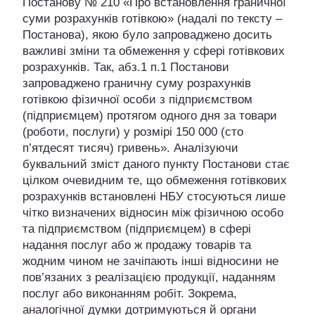
Постанову № 210 «Про встановлення граничної
суми розрахунків готівкою» (надалі по тексту –
Постанова), якою було запроваджено досить
важливі зміни та обмеження у сфері готівкових
розрахунків. Так, абз.1 п.1 Постанови
запроваджено граничну суму розрахунків
готівкою фізичної особи з підприємством
(підприємцем) протягом одного дня за товари
(роботи, послуги) у розмірі 150 000 (сто
п’ятдесят тисяч) гривень». Аналізуючи
буквальний зміст даного пункту Постанови стає
цілком очевидним те, що обмеження готівкових
розрахунків встановлені НБУ стосуються лише
чітко визначених відносин між фізичною особо
та підприємством (підприємцем) в сфері
надання послуг або ж продажу товарів та
жодним чином не зачіпають інші відносини не
пов’язаних з реалізацією продукції, наданням
послуг або виконанням робіт. Зокрема,
аналогічної думки дотримуються й органи