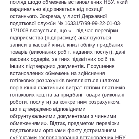
погляд щодо обмежень встановлених НБУ, який
кардинально відрізняється від позиції
останнього. Зокрема, у листі Державної
податкової служби № 16331/7/99-99-22-01-03-
17/1008 вказується, що «…під час перевірки
підприємства (підприємця) аналізуються
записи в касовій книзі, книзі обліку придбаних
товарів (виконаних робіт, наданих послуг), дані
касових ордерів, звітних підзвітних осіб та
інших підтвердних документів. Порушення
встановлених обмежень на здійснення
готівкових розрахунків виявляються шляхом
порівняння фактичних витрат готівки платників
готівкових коштів за придбані товари (виконані
роботи, послуги) за конкретним розрахунком,
що підтверджено відповідними
обгрунтувальними документами з чинними
обмеженнями». Відтак, предметом перевірки
податковими органами факту дотриманням
суб’єктами господарювання встановлених НБУ