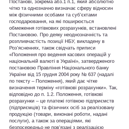
Постанові, зокрема абз.1 п.1, який абсолютно
чітко та однозначно визначає сферу відносин
між фізичними особами та суб’єктами
господарювання, на які поширюється
обмеження готівкових розрахунків, встановлені
Постановою. Про деяку неоднозначність та
розпливчастість позиції НБУ, викладену в
Роз’ясненнях, також свідчать приписи
«Положення про ведення касових операцій у
національній валюті в Україні», затвердженого
постановою Правління Національного банку
України від 15 грудня 2004 року № 637 (надалі
по тексту – Положення), який дає чітке
визначення терміну «готівкові розрахунки». Так,
відповідно до п. 1.2. Положення, готівкові
розрахунки – це платежі готівкою підприємств
(підприємців) та фізичних осіб за реалізовану
продукцію (товари, виконані роботи, надані
послуги), а також за операціями, які
безпосередньо не пов’язані з реалізацією