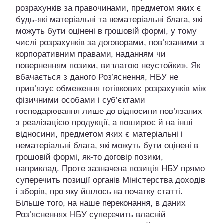
розрахунків за правочинами, предметом яких є
будь-які матеріальні та нематеріальні блага, які
можуть бути оцінені в грошовій формі, у тому
числі розрахунків за договорами, пов’язаними з
корпоративним правами, наданням чи
поверненням позики, виплатою неустойки». Як
вбачається з даного Роз’яснення, НБУ не
прив’язує обмеження готівкових розрахунків між
фізичними особами і суб’єктами
господарювання лише до відносини пов’язаних
з реалізацією продукції, а поширює й на інші
відносини, предметом яких є матеріальні і
нематеріальні блага, які можуть бути оцінені в
грошовій формі, як-то договір позики,
наприклад. Проте зазначена позиція НБУ прямо
суперечить позиції органів Міністерства доходів
і зборів, про яку йшлось на початку статті.
Більше того, на наше переконання, в даних
Роз’ясненнях НБУ суперечить власній