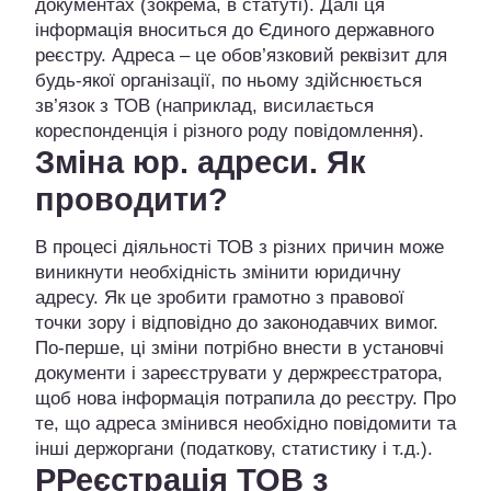
документах (зокрема, в статуті). Далі ця
інформація вноситься до Єдиного державного
реєстру. Адреса – це обов’язковий реквізит для
будь-якої організації, по ньому здійснюється
зв’язок з ТОВ (наприклад, висилається
кореспонденція і різного роду повідомлення).
Зміна юр. адреси. Як
проводити?
В процесі діяльності ТОВ з різних причин може
виникнути необхідність змінити юридичну
адресу. Як це зробити грамотно з правової
точки зору і відповідно до законодавчих вимог.
По-перше, ці зміни потрібно внести в установчі
документи і зареєструвати у держреєстратора,
щоб нова інформація потрапила до реєстру. Про
те, що адреса змінився необхідно повідомити та
інші держоргани (податкову, статистику і т.д.).
РРеєстрація ТОВ з