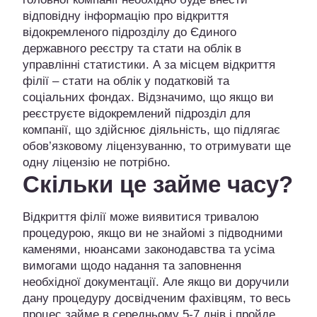
відповідну інформацію про відкриття
відокремленого підрозділу до Єдиного
державного реєстру та стати на облік в
управлінні статистики. А за місцем відкриття
філії – стати на облік у податковій та
соціальних фондах. Відзначимо, що якщо ви
реєструєте відокремлений підрозділ для
компанії, що здійснює діяльність, що підлягає
обов’язковому ліцензуванню, то отримувати ще
одну ліцензію не потрібно.
Скільки це займе часу?
Відкриття філії може виявитися тривалою
процедурою, якщо ви не знайомі з підводними
каменями, нюансами законодавства та усіма
вимогами щодо надання та заповнення
необхідної документації. Але якщо ви доручили
дану процедуру досвідченим фахівцям, то весь
процес займе в середньому 5-7 днів і пройде