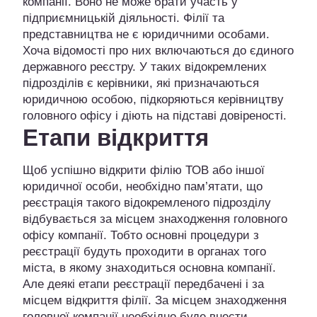
компанії. Воно не може брати участь у
підприємницькій діяльності. Філії та
представництва не є юридичними особами.
Хоча відомості про них включаються до єдиного
державного реєстру. У таких відокремлених
підрозділів є керівники, які призначаються
юридичною особою, підкоряються керівництву
головного офісу і діють на підставі довіреності.
Етапи відкриття
Щоб успішно відкрити філію ТОВ або іншої
юридичної особи, необхідно пам’ятати, що
реєстрація такого відокремленого підрозділу
відбувається за місцем знаходження головного
офісу компанії. Тобто основні процедури з
реєстрації будуть проходити в органах того
міста, в якому знаходиться основна компанії.
Але деякі етапи реєстрації передбачені і за
місцем відкриття філії. За місцем знаходження
головної компанії необхідно буде внести