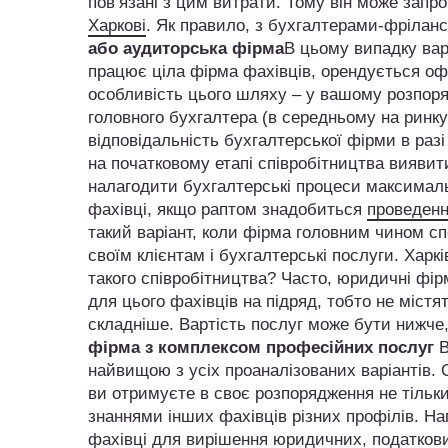
пов’язані з цим витрати. Тому він може запр
Харкові
. Як правило, з бухгалтерами-фрілан
або аудиторська фірма
В цьому випадку варт
працює ціла фірма фахівців, орендується офі
особливість цього шляху – у вашому розпоряд
головного бухгалтера (в середньому на ринк
відповідальність бухгалтерської фірми в ра
на початковому етапі співробітництва виявити
налагодити бухгалтерські процеси максималь
фахівці, якщо раптом знадобиться
проведенн
такий варіант, коли фірма головним чином с
своїм клієнтам і бухгалтерські послуги. Харк
такого співробітництва? Часто, юридичні фір
для цього фахівців на підряд, тобто не міст
складніше. Вартість послуг може бути нижче,
фірма з комплексом професійних послуг
В
найвищою з усіх проаналізованих варіантів.
ви отримуєте в своє розпорядження не тільки
знаннями інших фахівців різних профілів. На
фахівці для вирішення юридичних, податкових