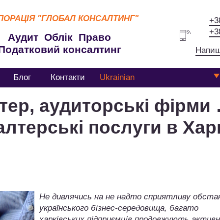
ПОРАЦІЯ
"ГЛОБАЛ КОНСАЛТИНГ"
+3
+3
Аудит Облік Право
Податковий консалтинг
Напиш
Блог
Контакти
Ukrainian
тер, аудиторські фірми
алтерські послуги в Хар
Не дивлячись на не надто сприятливу обста
українського бізнес-середовища, багато
харківських підприємців продовжують актив