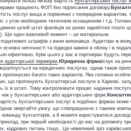
опонувати більш низьку вартість
бухгалтерських послуг 
серами працюють ФОП без підписання договору.
Бухгалт
ість послуг вища в порівнянні з попереднім варіантом, т
с з усім необхідним технічним оснащенням і т.д. Головн
женні цілий штат фахівців за ціною заробітної плати о
у). Ще один важливий момент – це матеріальна
зі податкових штрафів з вини виконавця. Аудитори ж мож
 основні неточності та підводні камені в обліку і в под
но ефективно. Крім цього у вас в партнерах будуть пере
я аудиторської перевірки
.
Юридична фірма
Існує на ринк
пеціалізується на юридичних послугах, однак також проп
ів пропонуємо багато таких варіантів. Яка головна особли
ми, що пропонують бухгалтерські послуги в Харкові, за
ять їх в штаті. Тому контролювати процес надання послуг
 ніж у бухгалтерських або аудиторських фірм.
Консалти
артість бухгалтерських послуг в подібних фірмах може
 Однак звертайте увагу, що співпрацюючи з такими компа
 команду бухгалтерів, а й можете користуватися досвідо
приклад, при першій необхідності до вас на допомогу п
, кадрових питань тощо.. Це невеликий зріз харківсько