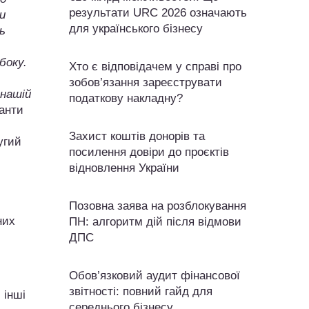
результати URC 2026 означають
и
для українського бізнесу
ь
боку.
Хто є відповідачем у справі про
зобов’язання зареєструвати
 нашій
податкову накладну?
іанти
Захист коштів донорів та
угий
посилення довіри до проєктів
відновлення України
Позовна заява на розблокування
них
ПН: алгоритм дій після відмови
ДПС
Обов’язковий аудит фінансової
звітності: повний гайд для
 інші
середнього бізнесу