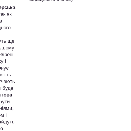
в
ерська
ак як
а
дного
уть ще
альшому
вірені
у і
онує
вість
лучають
и буде
нгова
 бути
ніями,
м і
рийдуть
го