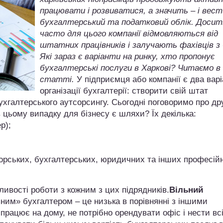
працювати і розвиватися, а значить – і вест
бухгалтерський та податковий облік. Досит
часто для цього компанії відмовляються від
штатних працівників і залучають фахівців з 
Які зараз є варіанти на ринку, хто пропонує
бухгалтерські послуги в Харкові? Читаємо в
статті.
У підприємця або компанії є два вар
організації бухгалтерії: створити свій штат
ухгалтерського аутсорсингу. Сьогодні поговоримо про др
в цьому випадку для бізнесу є шляхи? Їх декілька:
р);
орських, бухгалтерських, юридичних та інших професій
ивості роботи з кожним з цих підрядників.
Вільний
ьним» бухгалтером – це низька в порівнянні з іншими
 працює на дому, не потрібно орендувати офіс і нести всі