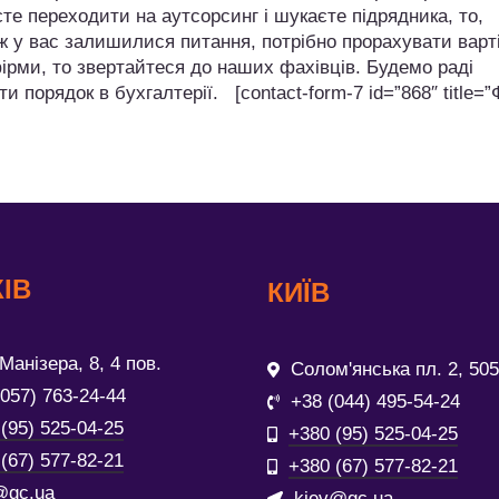
те переходити на аутсорсинг і шукаєте підрядника, то,
ж у вас залишилися питання, потрібно прорахувати варт
ірми, то звертайтеся до наших фахівців. Будемо раді
и порядок в бухгалтерії. [contact-form-7 id=”868″ title=
ІВ
КИЇВ
Манізера, 8, 4 пов.
Солом'янська пл. 2, 505
(057) 763-24-44
+38 (044) 495-54-24
(95) 525-04-25
+380 (95) 525-04-25
(67) 577-82-21
+380 (67) 577-82-21
@gc.ua
kiev@gc.ua