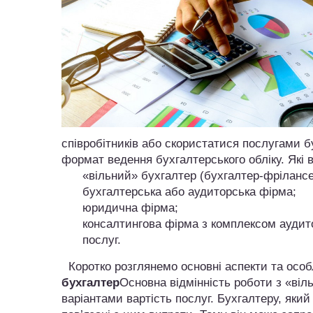
співробітників або скористатися послугами б
формат ведення бухгалтерського обліку. Які 
«вільний» бухгалтер (бухгалтер-фрілансе
бухгалтерська або аудиторська фірма;
юридична фірма;
консалтингова фірма з комплексом аудит
послуг.
Коротко розглянемо основні аспекти та особл
бухгалтер
Основна відмінність роботи з «віл
варіантами вартість послуг. Бухгалтеру, який