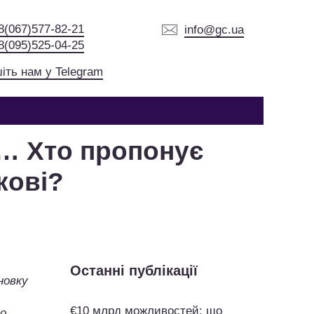
8(067)577-82-21
info@gc.ua
8(095)525-04-25
іть нам у Telegram
 … Хто пропонує
кові?
Останні публікації
новку
€10 млрд можливостей: що
но