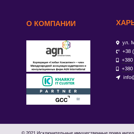
ХАР
О КОМПАНИИ
ул. М
+38 
+380 
+380 
info
© 2021 Исключительные имущественные права интел