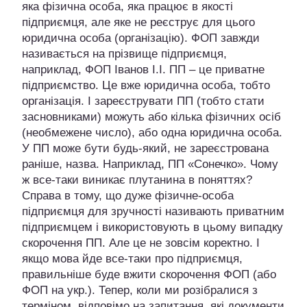
яка фізична особа, яка працює в якості
підприємця, але яке не реєструє для цього
юридична особа (організацію). ФОП завжди
називається на прізвище підприємця,
наприклад, ФОП Іванов І.І. ПП – це приватне
підприємство. Це вже юридична особа, тобто
організація. І зареєструвати ПП (тобто стати
засновниками) можуть або кілька фізичних осіб
(необмежене число), або одна юридична особа.
У ПП може бути будь-який, не зареєстрована
раніше, назва. Наприклад, ПП «Сонечко». Чому
ж все-таки виникає плутанина в поняттях?
Справа в тому, що дуже фізичне-особа
підприємця для зручності називають приватним
підприємцем і використовують в цьому випадку
скорочення ПП. Але це не зовсім коректно. І
якщо мова йде все-таки про підприємця,
правильніше буде вжити скорочення ФОП (або
ФОП на укр.). Тепер, коли ми розібралися з
терміном, відповімо на запитання, які документи