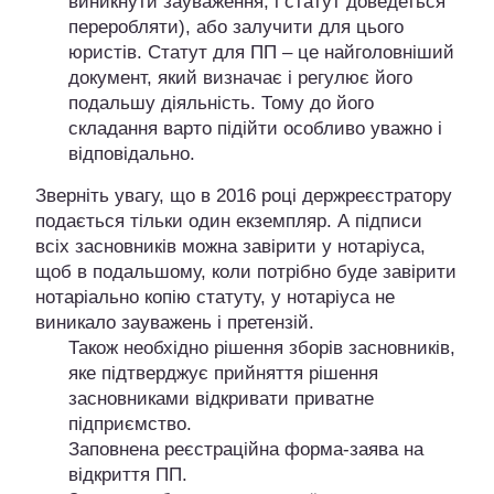
виникнути зауваження, і статут доведеться
переробляти), або залучити для цього
юристів. Статут для ПП – це найголовніший
документ, який визначає і регулює його
подальшу діяльність. Тому до його
складання варто підійти особливо уважно і
відповідально.
Зверніть увагу, що в 2016 році держреєстратору
подається тільки один екземпляр. А підписи
всіх засновників можна завірити у нотаріуса,
щоб в подальшому, коли потрібно буде завірити
нотаріально копію статуту, у нотаріуса не
виникало зауважень і претензій.
Також необхідно рішення зборів засновників,
яке підтверджує прийняття рішення
засновниками відкривати приватне
підприємство.
Заповнена реєстраційна форма-заява на
відкриття ПП.