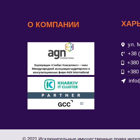
ХАР
О КОМПАНИИ
ул. М
+38 
+380 
+380 
info
© 2021 Исключительные имущественные права интел