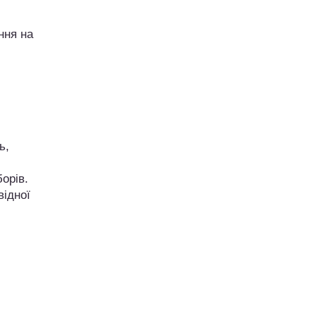
ння на
ь,
орів.
відної