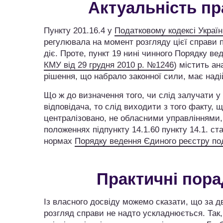
Актуальність пра
Пункту 201.16.4 у
Податковому кодексі Украї
регулювала на момент розгляду цієї справи 
діє. Проте, пункт 19 нині чинного Порядку в
КМУ від 29 грудня 2010 р. №1246
) містить ан
рішення, що набрало законної сили, має над
Що ж до визначення того, чи слід залучати у
відповідача, то слід виходити з того факту,
централізовано, не обласними управліннями
положеннях підпункту 14.1.60 пункту 14.1. стат
нормах
Порядку ведення Єдиного реєстру п
Практичні пора
Із власного досвіду можемо сказати, що за д
розгляд справи не надто ускладнюється. Так,