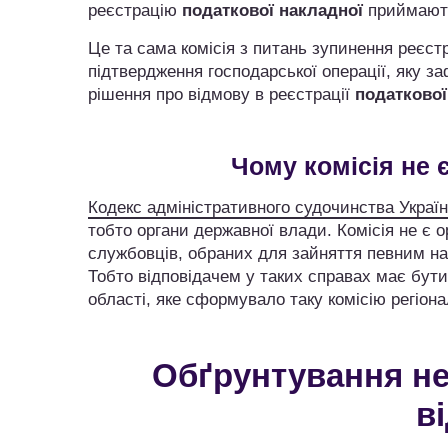
реєстрацію
податкової накладної
приймають 
Це та сама комісія з питань зупинення реєст
підтвердження господарської операції, яку з
рішення про відмову в реєстрації
податкової
Чому комісія не 
Кодекс адміністративного судочинства Украї
тобто органи державної влади. Комісія не є
службовців, обраних для зайняття певним нап
Тобто відповідачем у таких справах має бути
області, яке сформувало таку комісію регіона
Обґрунтування не
в