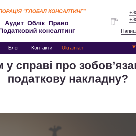
ПОРАЦІЯ
"ГЛОБАЛ КОНСАЛТИНГ"
+3
+3
Аудит Облік Право
Податковий консалтинг
Напиш
Блог
Контакти
Ukrainian
м у справі про зобов’яз
податкову накладну?