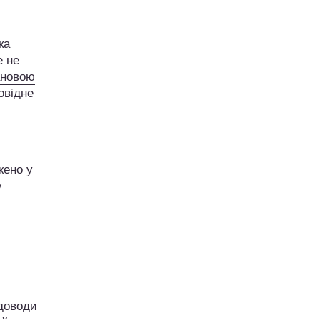
ка
е не
ановою
овідне
жено у
у
 доводи