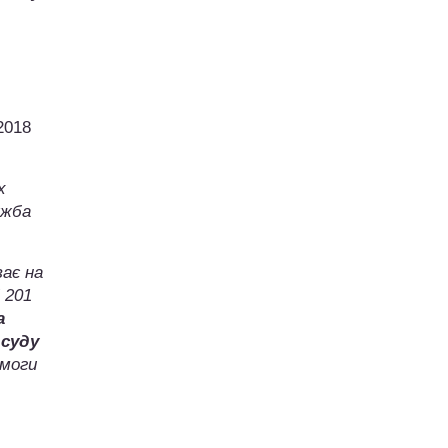
2018
х
ужба
ває на
 201
а
 суду
имоги