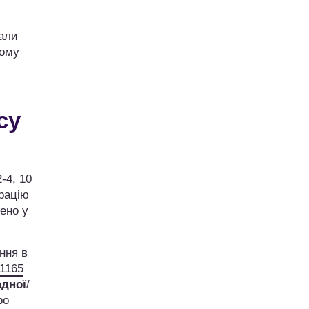
мали
ному
су
-4, 10
трацію
жено у
ння в
№1165
адної
/
ро