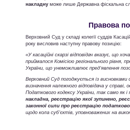
накладну
може лише Державна фіскальна с
Правова по
Верховний Суд у складі колегії суддів Касац
року висловив наступну правову позицію:
«У касаційні скарзі відповідач вказує, що хо
приймалося Комісією регіонального рівня, 
України, що унеможливлює пред’явлення позов
Верховний Суд погоджується із висновками с
визначення належного відповідача у справі, 
Податкового кодексу України, так само як 
накладна, реєстрацію якої зупинено, реє
законної сили про реєстрацію податково
щодо кола суб’єктів, уповноважених на вико