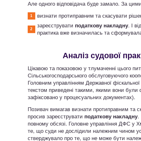
Але одного відповідача буде замало. За цими
визнати протиправним та скасувати рішен
зареєструвати
податкову накладну
. І в
практика вже визначилась та сформувала
Аналіз судової пра
Цікавою та показовою у тлумаченні цього пи
Сільськогосподарського обслуговуючого кооп
Головним управлінням Державної фіскальної 
текстом приведені такими, якими вони були ф
зафіксовано у процесуальних документах).
Позивач вимагав визнати протиправним та скас
просив зареєструвати
податкову накладну
.
повному обсязі. Головне управління ДФС у Хм
те, що суди не дослідили належним чином усі
стверджувало про те, що не може бути належ