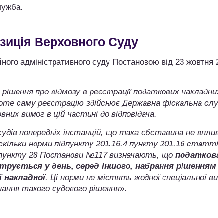
лужба.
зиція Верховного Суду
ійного адміністративного суду Постановою від 23 жовтня 
ча рішення про відмову в реєстрації податкових накладни
проте саму реєстрацію здійснює Державна фіскальна сл
них вимог в цій частині до відповідача.
удів попередніх інстанцій, що така обставина не впли
оскільки норми підпункту 201.16.4 пункту 201.16 статті
і пункту 28 Постанови №117 визначають, що
податков
струється у день, серед іншого, набрання рішенням
ї накладної
. Ці норми не містять жодної спеціальної в
нання такого судового рішення»
.