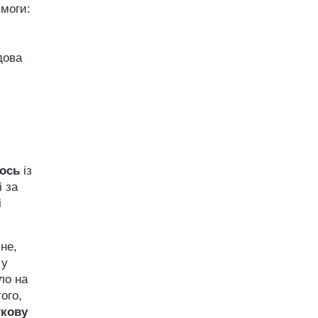
имоги:
дова
ось
із
 за
і
не,
 у
ло на
ого,
ткову