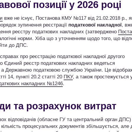
вової позиції у 2026 році
ни
вже не існує, Постанова КМУ №117 від 21.02.2018 р., я
порядок зупинення реєстрації
податкової накладної
, вж
едення реєстру податкових накладних (затверджено
Пост
алогічні норми. Хіба що з уточненням щодо того, що відп
ійти до ДПС.
 справах про реєстрацію податкової накладної другого
 що Єдиний реєстр податкових накладних ведеться
, а Державною податковою службою України. Це відобра
ті 14, пункті 20.2 статті 20
ПКУ
, а також простежується 
одаткових накладних №1246
.
ди та розрахунок витрат
вох відповідачів (обласне ГУ та центральний орган ДПС)
 кількість процесуальних документів збільшується, але