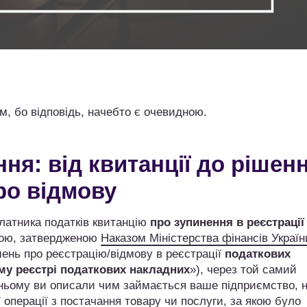
, бо відповідь, начебто є очевидною.
ня: від квитанції до рішен
ро відмову
платника податків квитанцію
про зупинення в реєстрації
рою, затвердженою
Наказом Міністерства фінансів Україн
ень про реєстрацію/відмову в реєстрації
податкових
у реєстрі податкових накладних
»), через той самий
ньому ви описали чим займається ваше підприємство, ну
ї операції з постачання товару чи послуги, за якою було