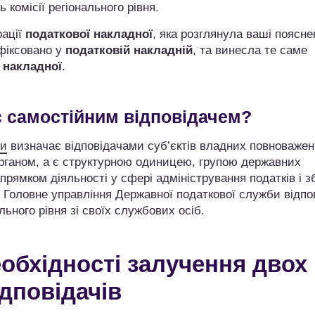
комісії регіонального рівня.
рації
податкової накладної
, яка розглянула ваші поясне
афіксовано у
податковій накладній
, та винесла те саме
 накладної
.
є самостійним відповідачем?
ни
визначає відповідачами суб’єктів владних повноважен
 органом, а є структурною одиницею, групою державних
рямком діяльності у сфері адміністрування податків і зб
 Головне управління Державної податкової служби відпо
льного рівня зі своїх службових осіб.
обхідності залучення двох
ідповідачів