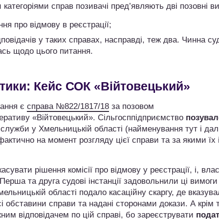
 категоріями справ позивачі пред’являють дві позовні в
ня про відмову в реєстрації;
ідповідачів у таких справах, насправді, теж два. Чинна су
сь щодо цього питання.
ктики: Кейс СОК «Війтовецький»
тання є
справа №822/1817/18
за позовом
еративу «Війтовецький». Сільгосппідприємство
позувал
служби у Хмельницькій області (найменування тут і далі
актично на момент розгляду цієї справи та за якими їх 
увати рішення комісії про відмову у реєстрації, і, влас
 Перша та друга судові інстанції задовольнили ці вимоги
ельницькій області подало касаційну скаргу, де вказува
 обставини справи та надані сторонами докази. А крім т
ним відповідачем по цій справі, бо зареєструвати
пода