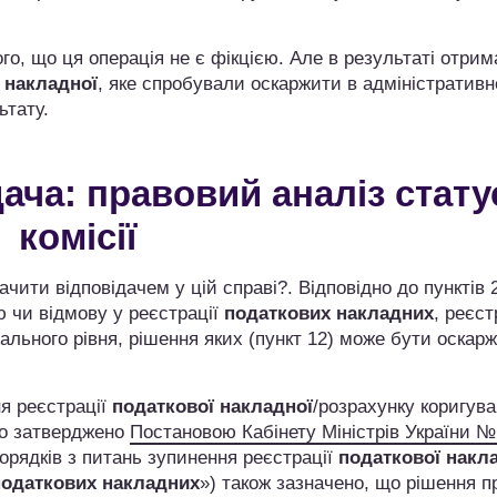
го, що ця операція не є фікцією. Але в результаті отри
 накладної
, яке спробували оскаржити в адміністратив
ьтату.
ача: правовий аналіз стату
комісії
ити відповідачем у цій справі?. Відповідно до пунктів 2
 чи відмову у реєстрації
податкових накладних
, реєс
ального рівня, рішення яких (пункт 12) може бути оскар
ня реєстрації
податкової накладної
/розрахунку коригува
що затверджено
Постановою Кабінету Міністрів України 
рядків з питань зупинення реєстрації
податкової накл
податкових накладних
») також зазначено, що рішення п