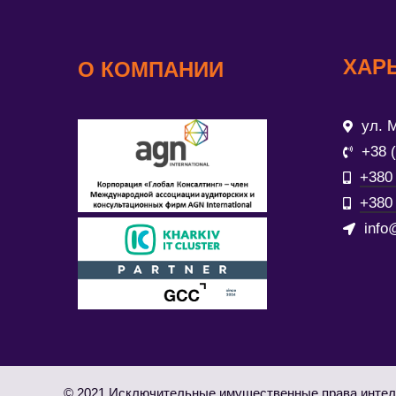
ХАР
О КОМПАНИИ
ул. М
+38 
+380 
+380 
info
© 2021 Исключительные имущественные права интел