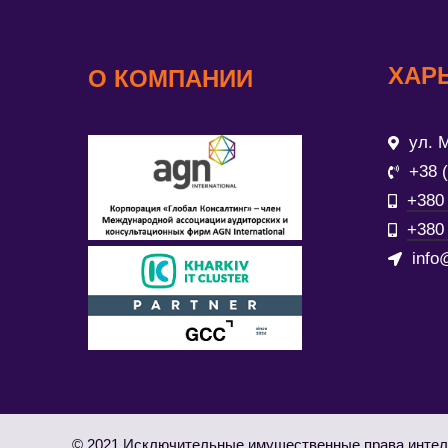
ХАР
О КОМПАНИИ
ул. М
+38 
+380 
+380 
info
© 2021 Исключительные имущественные права интел