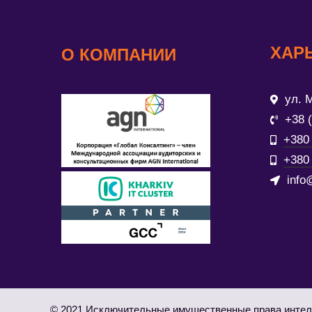
ХАР
О КОМПАНИИ
ул. М
+38 
+380 
+380 
info
© 2021 Исключительные имущественные права интел