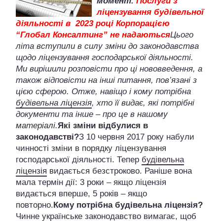
момент.
Послуги з
ліцензування будівельної
діяльності в 2023 році Корпорацією
“Глобал Консалтинг” не надаються
Цього
літа вступили в силу зміни до законодавства
щодо ліцензування господарської діяльності.
Ми вирішили розповісти про ці нововведення, а
також відповісти на інші питання, пов’язані з
цією сферою. Отже, навіщо і кому потрібна
будівельна ліцензія
, хто її видає, які потрібні
документи та інше – про це в нашому
матеріалі.
Які зміни відбулися в
законодавстві?
З 10 червня 2017 року набули
чинності зміни в порядку ліцензування
господарської діяльності. Тепер
будівельна
ліцензія
видається безстроково. Раніше вона
мала термін дії: 3 роки – якщо ліцензія
видається вперше, 5 років – якщо
повторно.
Кому потрібна будівельна ліцензія?
Чинне українське законодавство вимагає, щоб