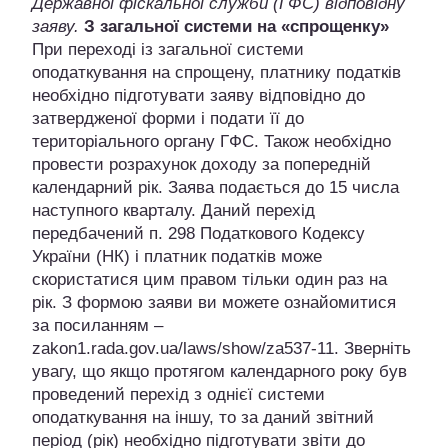
Державної фіскальної служби (ГФС) відповідну
заяву.
З загальної системи на «спрощенку»
При переході із загальної системи
оподаткування на спрощену, платнику податків
необхідно підготувати заяву відповідно до
затвердженої форми і подати її до
територіального органу ГФС. Також необхідно
провести розрахунок доходу за попередній
календарний рік. Заява подається до 15 числа
наступного кварталу. Даний перехід
передбачений п. 298 Податкового Кодексу
України (НК) і платник податків може
скористатися цим правом тільки один раз на
рік. З формою заяви ви можете ознайомитися
за посиланням –
zakon1.rada.gov.ua/laws/show/za537-11. Зверніть
увагу, що якщо протягом календарного року був
проведений перехід з однієї системи
оподаткування на іншу, то за даний звітний
період (рік) необхідно підготувати звіти до