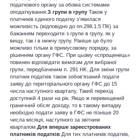
податкового органу за обома системами
оподаткування.
З групи в групу
Також у
платників єдиного податку з’явилася
можливість (відповідно до пп.298.1.5 ПК) за
бажанням переходити з групи в групу, як у
вищу, так і в нижчу групу. Раніше це було
можливо тільки в примусовому порядку, за
рішенням органу ГФС. При цьому «спрощенець»
повинен відповідати вимогам для вибраної
групи, передбаченим п. 291 НК. Для зміни групи
платник податків також зобов’язаний подати
заяву до територіального органу ГФС до 15
числа наступного кварталу. Такий перехід
доступний 4 рази на рік. Якщо ж перевищений
граничний обсяг доходу, то в такому випадку
необхідно подати заяву в ГФС не пізніше 20
числа місяця, наступного за звітним
кварталом.
Для вперше зареєстрованих
платників податків
Для тих платників податків,