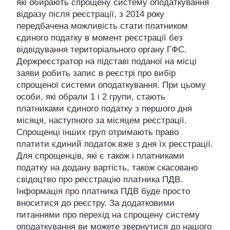
які обирають спрощену систему оподаткування
відразу після реєстрації, з 2014 року
передбачена можливість стати платником
єдиного податку в момент реєстрації без
відвідування територіального органу ГФС.
Держреєстратор на підставі поданої на місці
заяви робить запис в реєстрі про вибір
спрощеної системи оподаткування. При цьому
особи, які обрали 1 і 2 групи, стають
платниками єдиного податку з першого дня
місяця, наступного за місяцем реєстрації.
Спрощенці інших груп отримають право
платити єдиний податок вже з дня їх реєстрації.
Для спрощенців, які є також і платниками
податку на додану вартість, також скасовано
свідоцтво про реєстрацію платника ПДВ.
Інформація про платника ПДВ буде просто
вноситися до реєстру. За додатковими
питаннями про перехід на спрощену систему
оподаткування ви можете звернутися до нашого