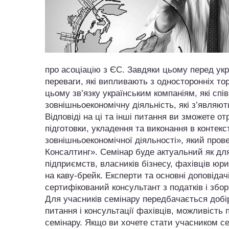
про асоціацію з ЄС. Завдяки цьому перед ук
переваги, які випливають з односторонніх то
цьому зв’язку українським компаніям, які сп
зовнішньоекономічну діяльність, які з’являют
Відповіді на ці та інші питання ви зможете о
підготовки, укладення та виконання в контекс
зовнішньоекономічної діяльності», який пров
Консалтинг». Семінар буде актуальний як для 
підприємств, власників бізнесу, фахівців ю
на каву-брейк. Експерти та основні доповідачі
сертифікований консультант з податків і збо
Для учасників семінару передбачається добір
питання і консультації фахівців, можливість
семінару. Якщо ви хочете стати учасником се