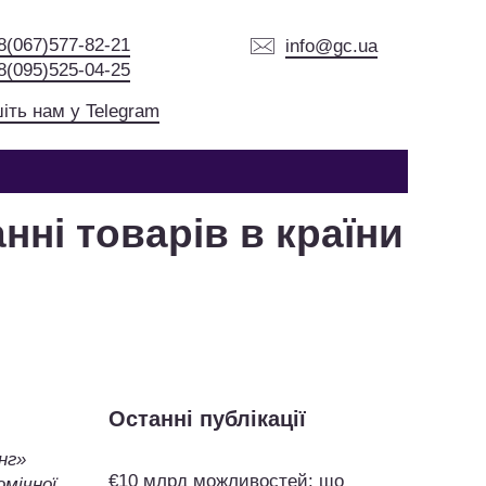
8(067)577-82-21
info@gc.ua
8(095)525-04-25
іть нам у Telegram
нні товарів в країни
Останні публікації
нг»
€10 млрд можливостей: що
омічної