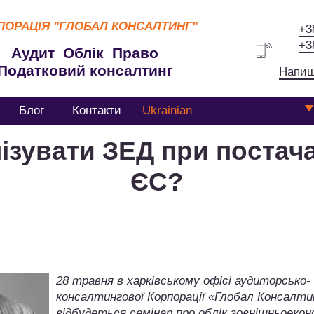
ПОРАЦІЯ
"ГЛОБАЛ КОНСАЛТИНГ"
+3
+3
Аудит Облік Право
Податковий консалтинг
Напиш
Блог
Контакти
Ukrainian
зувати ЗЕД при постача
ЄС?
28 травня в харківському офісі аудиторсько-
консалтингової Корпорації «Глобал Консалти
відбудеться семінар про облік зовнішньоекон