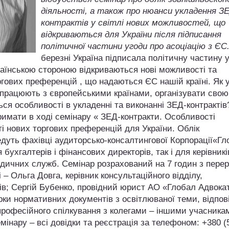
діяльності, а також про нюанси укладення З
контрактів у світлі нових можливостей, що
відкриваються для України після підписання
політичної частини угоди про асоціацію з ЄС
березні Україна підписала політичну частину 
раїнською стороною відкриваються нові можливості та
ргових преференцій , що надаються ЄС нашій країні. Як 
івпрацюють з європейськими країнами, організувати свою
ься особливості в укладенні та виконанні ЗЕД-контрактів
тримати в ході семінару « ЗЕД-контракти. Особливості
ті нових торгових преференцій для України. Облік
едуть фахівці аудиторсько-консалтингової Корпорації«Гл
бухгалтерів і фінансових директорів, так і для керівникі
ридичних служб. Семінар розрахований на 7 годин з пере
 – Ольга Довга, керівник консультаційного відділу,
рів; Сергій Бубенко, провідний юрист АО «Глобал Адвока
ки нормативних документів з освітлюваної теми, відпові
 професійного спілкування з колегами – іншими учасника
мінару – всі довідки та реєстрація за телефоном: +380 (