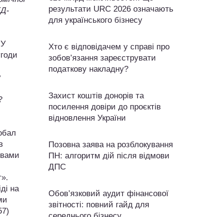
результати URC 2026 означають
ЕД-
для українського бізнесу
.
У
Хто є відповідачем у справі про
угоди
зобов’язання зареєструвати
податкову накладну?
у
Захист коштів донорів та
?
посилення довіри до проєктів
відновлення України
обал
в
Позовна заява на розблокування
рвами
ПН: алгоритм дій після відмови
ДПС
т».
ді на
Обов’язковий аудит фінансової
ми
звітності: повний гайд для
57)
середнього бізнесу