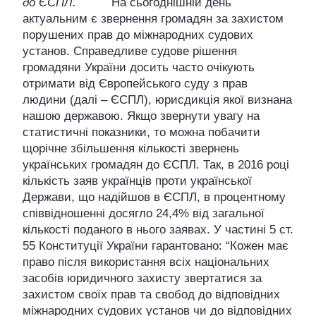
до ЄСПЛ.
На сьогоднішній день
актуальним є звернення громадян за захистом
порушених прав до міжнародних судових
установ. Справедливе судове рішення
громадяни України досить часто очікують
отримати від Європейського суду з прав
людини (далі – ЄСПЛ), юрисдикція якої визнана
нашою державою. Якщо звернути увагу на
статистичні показники, то можна побачити
щорічне збільшення кількості звернень
українських громадян до ЄСПЛ. Так, в 2016 році
кількість заяв українців проти української
Держави, що надійшов в ЄСПЛ, в процентному
співвідношенні досягло 24,4% від загальної
кількості поданого в нього заявах. У частині 5 ст.
55 Конституції України гарантовано: “Кожен має
право після використання всіх національних
засобів юридичного захисту звертатися за
захистом своїх прав та свобод до відповідних
міжнародних судових установ чи до відповідних