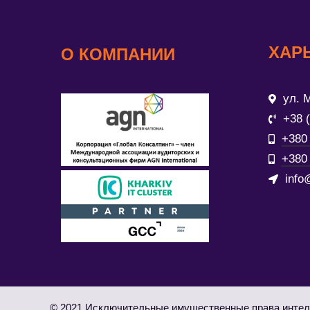
ХАР
О КОМПАНИИ
ул. М
+38 
+380 
+380 
info
© 2021 Исключительные имущественные права интел