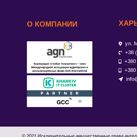
ХАР
О КОМПАНИИ
ул. М
+38 
+380 
+380 
info
© 2021 Исключительные имущественные права интел