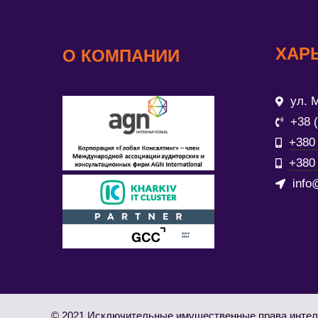
ХАР
О КОМПАНИИ
ул. М
+38 
+380 
+380 
info
© 2021 Исключительные имущественные права интел