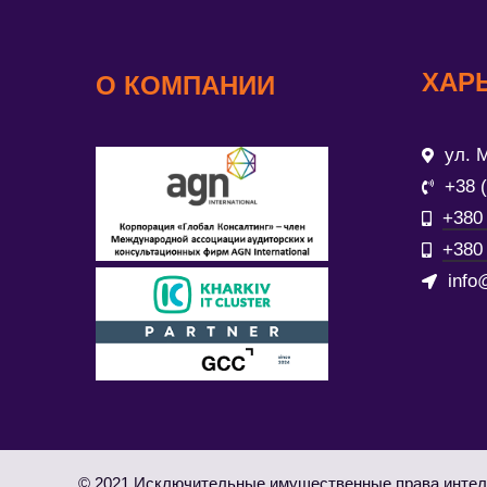
ХАР
О КОМПАНИИ
ул. М
+38 
+380 
+380 
info
© 2021 Исключительные имущественные права интел