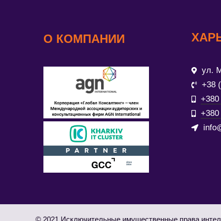
ХАР
О КОМПАНИИ
ул. М
+38 
+380 
+380 
info
© 2021 Исключительные имущественные права интел