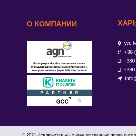
ХАР
О КОМПАНИИ
ул. М
+38 
+380 
+380 
info
© 2021 Исключительные имущественные права интел