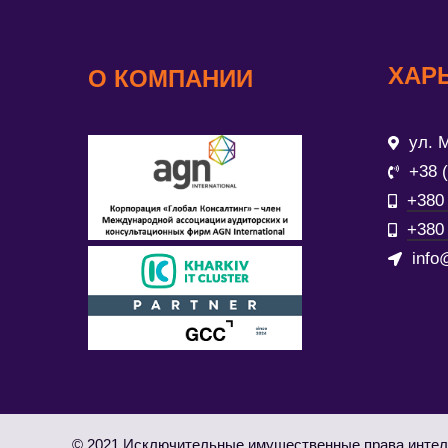
ХАР
О КОМПАНИИ
ул. М
+38 
+380 
+380 
info
© 2021 Исключительные имущественные права интел