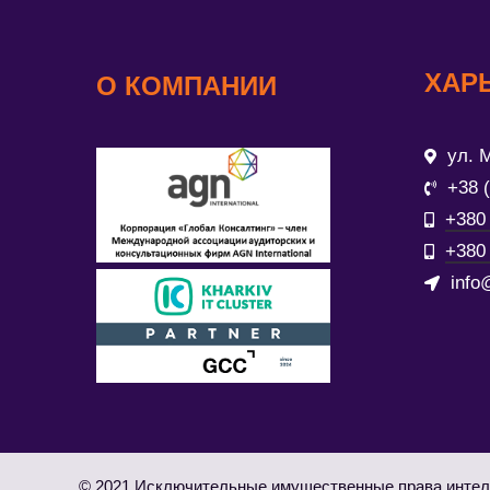
ХАР
О КОМПАНИИ
ул. М
+38 
+380 
+380 
info
© 2021 Исключительные имущественные права интел