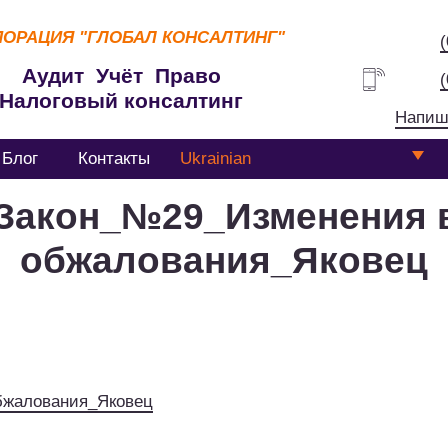
ПОРАЦИЯ
"ГЛОБАЛ КОНСАЛТИНГ"
Аудит Учёт Право
Налоговый консалтинг
Напиш
Блог
Контакты
Ukrainian
Закон_№29_Изменения 
обжалования_Яковец
бжалования_Яковец