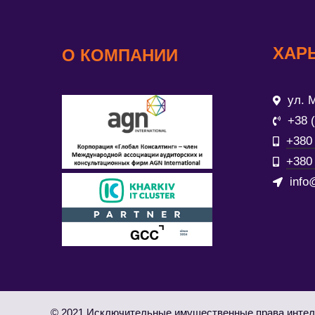
ХАР
О КОМПАНИИ
ул. М
+38 
+380 
+380 
info
© 2021 Исключительные имущественные права интел