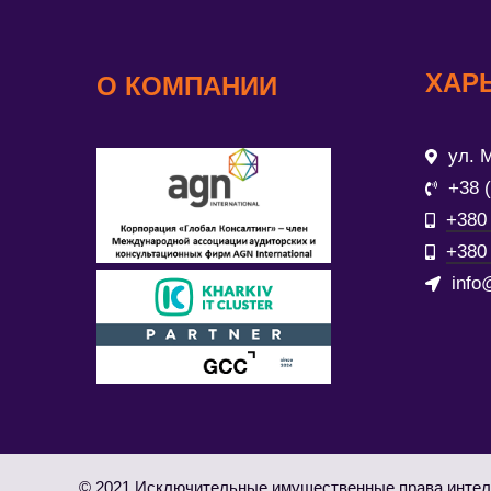
ХАР
О КОМПАНИИ
ул. М
+38 
+380 
+380 
info
© 2021 Исключительные имущественные права интел