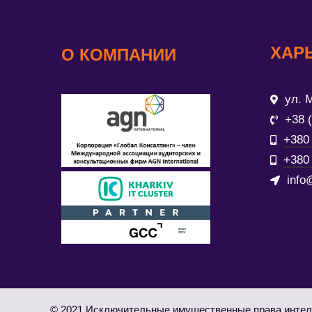
ХАР
О КОМПАНИИ
ул. М
+38 
+380 
+380 
info
© 2021 Исключительные имущественные права интел