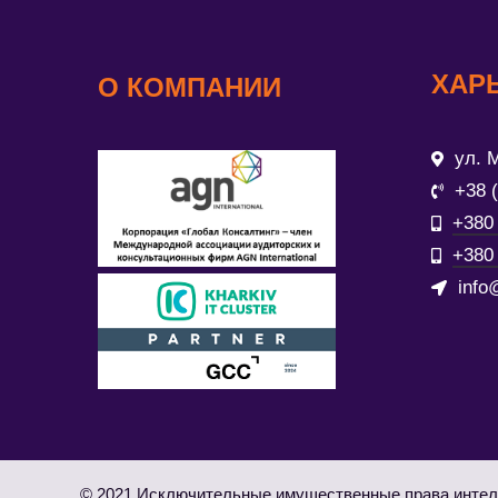
ХАР
О КОМПАНИИ
ул. М
+38 
+380 
+380 
info
© 2021 Исключительные имущественные права интел