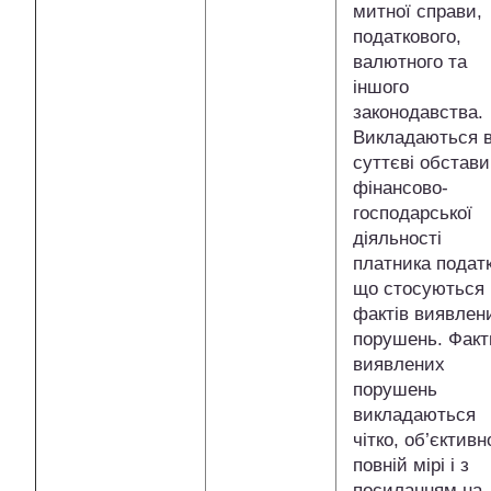
митної справи,
податкового,
валютного та
іншого
законодавства.
Викладаються в
суттєві обстав
фінансово-
господарської
діяльності
платника податк
що стосуються
фактів виявлен
порушень. Факт
виявлених
порушень
викладаються
чітко, об’єктивн
повній мірі і з
посиланням на