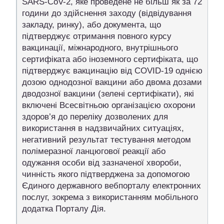
SARS-CoV-2, яке проведене не більш як за 72
години до здійснення заходу (відвідування
закладу, ринку), або документа, що
підтверджує отримання повного курсу
вакцинації, міжнародного, внутрішнього
сертифіката або іноземного сертифіката, що
підтверджує вакцинацію від COVID-19 однією
дозою однодозної вакцини або двома дозами
дводозної вакцини (зелені сертифікати), які
включені Всесвітньою організацією охорони
здоров’я до переліку дозволених для
використання в надзвичайних ситуаціях,
негативний результат тестування методом
полімеразної ланцюгової реакції або
одужання особи від зазначеної хвороби,
чинність якого підтверджена за допомогою
Єдиного державного вебпорталу електронних
послуг, зокрема з використанням мобільного
додатка Порталу Дія.