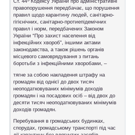
Ст. 44
Кодексу України про адміністративні
правопорушення передбачає, що порушення
правил щодо карантину людей, санітарно-
гігієнічних, санітарно-протиепідемічних
правил і норм, передбачених Законом
України “Про захист населення від
інфекційних хвороб”, іншими актами
законодавства, а також рішень органів
місцевого самоврядування з питань
боротьби з інфекційними хворобами, –
тягне за собою накладення штрафу на
громадян від однієї до двох тисяч
неоподатковуваних мінімумів доходів
громадян і на посадових осіб – від двох до
десяти тисяч неоподатковуваних мінімумів
доходів громадян.
Перебування в громадських будинках,
спорудах, громадському транспорті під час
дії карантину без вдягнутих засобів