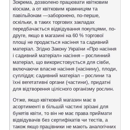
Зокрема, дозволено працювати квітковим
кіоскам, а от квітковим крамницям та
павільйонам —заборонено, по-перше,
оскільки, в таких торгових закладах
передбачається відвідування покупцями, по-
друге, якщо в магазині на 60 % торгової
площі не продається насіння та садивний
матеріал. Згідно Закону України «Про насіння
і садивний матеріал» насіння – рослинний
матеріал, що використовується для сівби,
включаючи власне насіння (насінину), плоди,
супліддя; садивний матеріал – рослини та
їхні вегетативні органи (частини), придатні
для відтворення цілісного організму рослин.
Отже, якщо квітковий магазин має в
асортименті в більшій частині зрізані для
букетів квіти, то він не має права приймати
відвідувачів без сертифікатів чи тестів, а
також якщо працівники не мають аналогічних