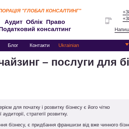
ПОРАЦІЯ
"ГЛОБАЛ КОНСАЛТИНГ"
+3
+3
Аудит Облік Право
Податковий консалтинг
Напиш
Блог
Контакти
Ukrainian
айзинг – послуги для б
ієм для початку і розвитку бізнесу є його чітко
аудиторії, стратегії розвитку.
ння бізнесу, є придбання франшизи від вже чинного бізн