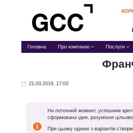
КОР
Головна
Про компанію
Послуги
Франч
21.03.2019, 17:03
На поточний момент, успішним критер
сформована ідея, розуміння цільової 
При цьому одним з варіантів створе