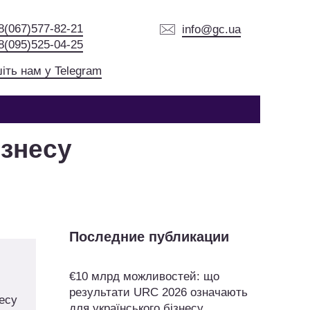
8(067)577-82-21
info@gc.ua
8(095)525-04-25
іть нам у Telegram
ізнесу
Последние публикации
€10 млрд можливостей: що
результати URC 2026 означають
есу
для українського бізнесу