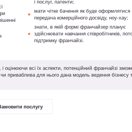
і послуг, патенти;
сі
мати чітке бачення як буде оформлятися
при
передача комерційного досвіду, ноу-хау;
рішенні
знати, в якій формі франчайзер планує
здійснювати навчання співробітників, пот
я
підтримку франчайзі.
, і оцінюючи всі їх аспекти, потенційний франчайзі змож
 чи приваблива для нього дана модель ведення бізнесу 
Замовити послугу