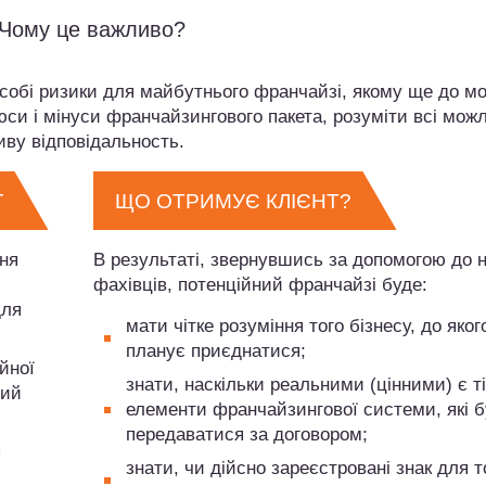
Чому це важливо?
в собі ризики для майбутнього франчайзі, якому ще до м
юси і мінуси франчайзингового пакета, розуміти всі мож
ву ​​відповідальность.
Г
ЩО ОТРИМУЄ КЛІЄНТ?
ння
В результаті, звернувшись за допомогою до 
фахівців, потенційний франчайзі буде:
для
мати чітке розуміння того бізнесу, до яког
планує приєднатися;
йної
знати, наскільки реальними (цінними) є ті
вий
елементи франчайзингової системи, які 
передаватися за договором;
я
знати, чи дійсно зареєстровані знак для т