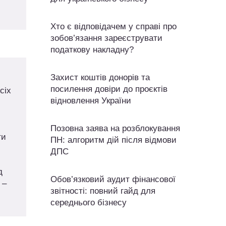
Хто є відповідачем у справі про
зобов’язання зареєструвати
податкову накладну?
Захист коштів донорів та
посилення довіри до проєктів
сіх
відновлення України
Позовна заява на розблокування
ти
ПН: алгоритм дій після відмови
ДПС
д
Обов’язковий аудит фінансової
 –
звітності: повний гайд для
середнього бізнесу