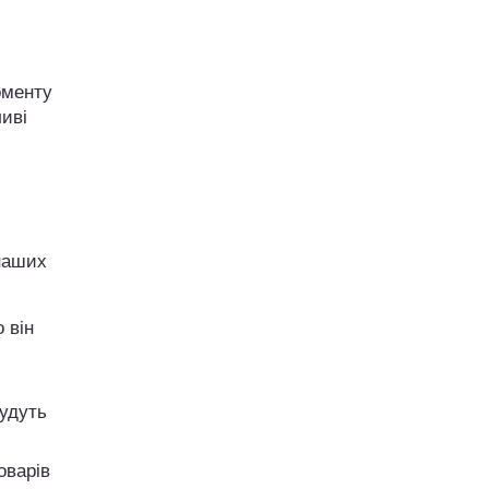
оменту
ливі
наших
о він
будуть
оварів